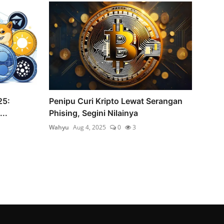
25:
Penipu Curi Kripto Lewat Serangan
..
Phising, Segini Nilainya
Wahyu
Aug 4, 2025
0
3