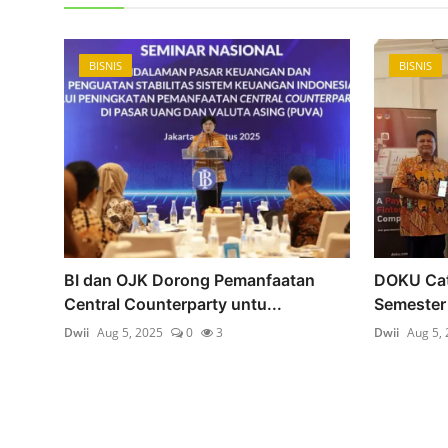
BISNIS
BISNIS
an 15
BI dan OJK Dorong Pemanfaatan
DOKU Cat
Central Counterparty untu...
Semester 
Dwii
Aug 5, 2025
0
3
Dwii
Aug 5,