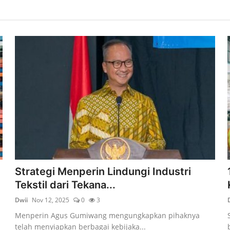
Strategi Menperin Lindungi Industri
Tekstil dari Tekana...
Dwii
Nov 12, 2025
0
3
Menperin Agus Gumiwang mengungkapkan pihaknya
telah menyiapkan berbagai kebijaka...