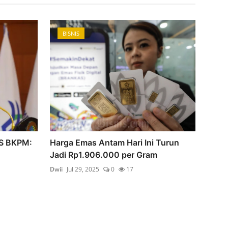
BISNIS
BI
NS BKPM:
Harga Emas Antam Hari Ini Turun
Indo
Jadi Rp1.906.000 per Gram
Kang
Dwii
Jul 29, 2025
0
17
Dwii
A