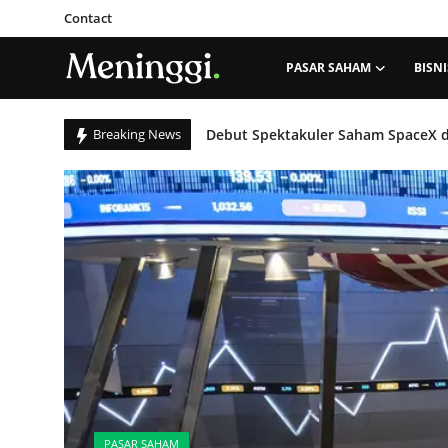
Contact
PASAR SAHAM
BISNI
Contact
Breaking News
Strategi PT Bukit Asam Tbk (PTBA) 
Pasar Saham
Bisnis
PT Pantai Indah Kapuk Dua Tbk (PAN
Industri
IHSG Tergelincir ke Level 5.886, Ak
Ekspansi Ekosistem Digital: Grab 
Korporasi
Kripto
IHSG Terperosok di Bawah Level Psi
Obligasi & Reksadana
PASAR SAHAM