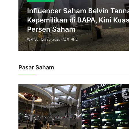
Rekomendasi
Influencer Saham Belvin Tann
Perkuat Infrastruktur Digital, Med
Kepemilikan di BAPA, Kini Kuas
IHSG Melaju Kencang Menembus Lev
Persen Saham
Manuver Korporasi: Realisasi Buyb
IHSG Melesat 7,5 Persen Pasca Kenai
Wahyu
Jun 20, 2026
0
2
Komisaris Utama Medikaloka Hermi
PT Daya Intiguna Yasa Tbk (MDIY) T
PT Bukit Asam Tbk (PTBA) Resmi Ba
Pasar Saham
Debut Spektakuler Saham SpaceX d