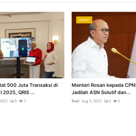
BISNIS
at 500 Juta Transaksi di
Menteri Rosan kepada CP
I 2025, QRIS ...
Jadilah ASN Solutif dan...
 2025
0
7
Dwii
Aug 5, 2025
0
3