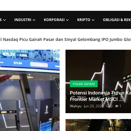
S
INDUSTRI
KORPORASI
KRIPTO
OBLIGASI & RE
Meninggi.com
Perkuat Kepercayaan Investor Lewat Pembagian Dividen Rp 1,32 T
I) Beri Penjelasan Strategis Terkait Ketentuan Free Float Saham
si Ambil Untung Hentikan Reli Dua Hari Berturut-turut
PASAR SAHAM
dan Grup EMTEK Agresif Pertebal Kepemilikan Saham di Superbank
Potensi Indonesia Turun Ka
Frontier Market MSCI ...
Wahyu
Jun 20, 2026
0
1
kologis, Sesi Pertama Berakhir di Zona Merah pada Level 5.789
PASAR SAHAM