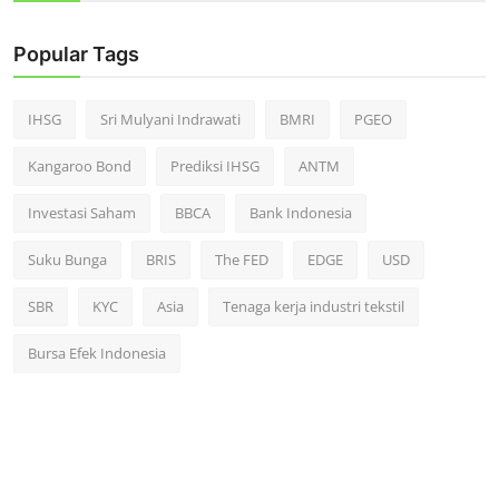
Popular Tags
IHSG
Sri Mulyani Indrawati
BMRI
PGEO
Kangaroo Bond
Prediksi IHSG
ANTM
Investasi Saham
BBCA
Bank Indonesia
Suku Bunga
BRIS
The FED
EDGE
USD
SBR
KYC
Asia
Tenaga kerja industri tekstil
Bursa Efek Indonesia