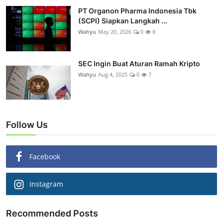
PT Organon Pharma Indonesia Tbk
(SCPI) Siapkan Langkah ...
Wahyu
May 20, 2026
0
8
SEC Ingin Buat Aturan Ramah Kripto
Wahyu
Aug 4, 2025
0
7
Follow Us
Facebook
Instagram
Recommended Posts