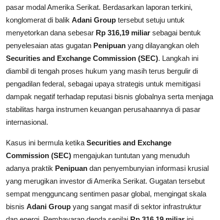
pasar modal Amerika Serikat. Berdasarkan laporan terkini,
konglomerat di balik
Adani Group
tersebut setuju untuk
menyetorkan dana sebesar
Rp 316,19 miliar
sebagai bentuk
penyelesaian atas gugatan
Penipuan
yang dilayangkan oleh
Securities and Exchange Commission (SEC)
. Langkah ini
diambil di tengah proses hukum yang masih terus bergulir di
pengadilan federal, sebagai upaya strategis untuk memitigasi
dampak negatif terhadap reputasi bisnis globalnya serta menjaga
stabilitas harga instrumen keuangan perusahaannya di pasar
internasional.
Kasus ini bermula ketika
Securities and Exchange
Commission (SEC)
mengajukan tuntutan yang menuduh
adanya praktik
Penipuan
dan penyembunyian informasi krusial
yang merugikan investor di Amerika Serikat. Gugatan tersebut
sempat mengguncang sentimen pasar global, mengingat skala
bisnis
Adani Group
yang sangat masif di sektor infrastruktur
dan energi. Pembayaran denda senilai
Rp 316,19 miliar
ini