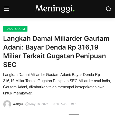
PASAR SAHAM
Contact
Langkah Damai Miliarder Gautam
Adani: Bayar Denda Rp 316,19
Pasar Saham
Miliar Terkait Gugatan Penipuan
Bisnis
SEC
Industri
Langkah Damai Miliarder Gautam Adani: Bayar Denda Rp
316,19 Miliar Terkait Gugatan Penipuan SEC Miliarder asal India,
Korporasi
Gautam Adani, dikabarkan telah mencapai kesepakatan awal
untuk membayar...
Kripto
Wahyu
May 18, 2026 - 10:20
0
8
Obligasi & Reksadana