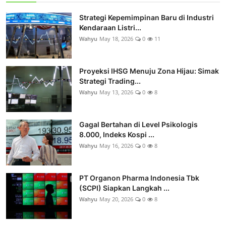
Strategi Kepemimpinan Baru di Industri
Kendaraan Listri...
Wahyu
May 18, 2026
0
11
Proyeksi IHSG Menuju Zona Hijau: Simak
Strategi Trading...
Wahyu
May 13, 2026
0
8
Gagal Bertahan di Level Psikologis
8.000, Indeks Kospi ...
Wahyu
May 16, 2026
0
8
PT Organon Pharma Indonesia Tbk
(SCPI) Siapkan Langkah ...
Wahyu
May 20, 2026
0
8