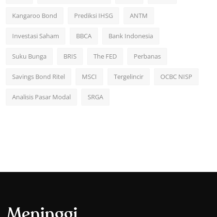
Kangaroo Bond
Prediksi IHSG
ANTM
Investasi Saham
BBCA
Bank Indonesia
Suku Bunga
BRIS
The FED
Perbanas
Savings Bond Ritel
MSCI
Tergelincir
OCBC NISP
Analisis Pasar Modal
SRGA