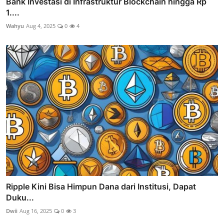
Bank Investasi di Infrastruktur Blockchain hingga Rp
1....
Wahyu
Aug 4, 2025
0
4
Ripple Kini Bisa Himpun Dana dari Institusi, Dapat
Duku...
Dwii
Aug 16, 2025
0
3