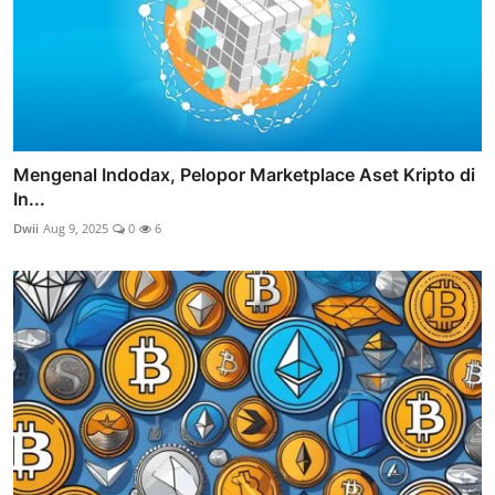
Mengenal Indodax, Pelopor Marketplace Aset Kripto di
In...
Dwii
Aug 9, 2025
0
6