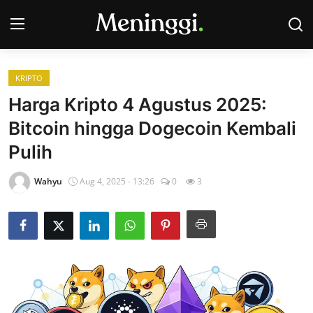
KRIPTO
Contact
Harga Kripto 4 Agustus 2025:
Bitcoin hingga Dogecoin Kembali
Pasar Saham
Pulih
Bisnis
Wahyu
Aug 4, 2025 - 13:26
0
3
Industri
Korporasi
Kripto
Obligasi & Reksadana