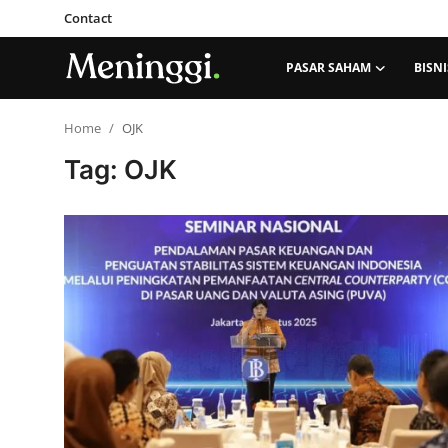
Contact
PASAR SAHAM
BISNI
Contact
Home
OJK
Tag: OJK
Pasar Saham
Bisnis
Industri
Korporasi
Kripto
Obligasi & Reksadana