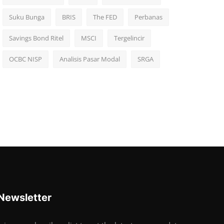
Suku Bunga
BRIS
The FED
Perbanas
Savings Bond Ritel
MSCI
Tergelincir
OCBC NISP
Analisis Pasar Modal
SRGA
Newsletter