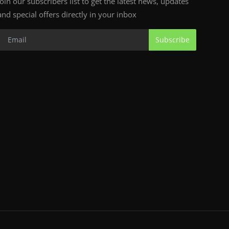
Join our subscribers list to get the latest news, updates
and special offers directly in your inbox
Subscribe