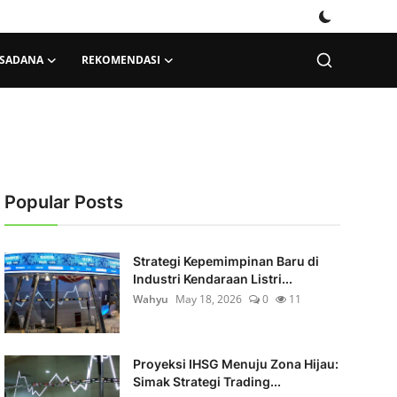
KSADANA
REKOMENDASI
Popular Posts
Strategi Kepemimpinan Baru di
Industri Kendaraan Listri...
Wahyu
May 18, 2026
0
11
Proyeksi IHSG Menuju Zona Hijau:
Simak Strategi Trading...