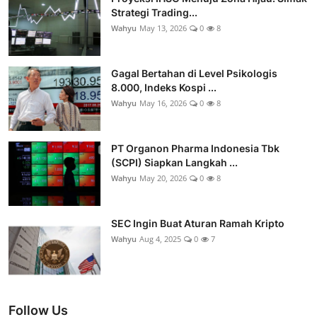
Strategi Trading...
Wahyu
May 13, 2026
0
8
Gagal Bertahan di Level Psikologis
8.000, Indeks Kospi ...
Wahyu
May 16, 2026
0
8
PT Organon Pharma Indonesia Tbk
(SCPI) Siapkan Langkah ...
Wahyu
May 20, 2026
0
8
SEC Ingin Buat Aturan Ramah Kripto
Wahyu
Aug 4, 2025
0
7
Follow Us