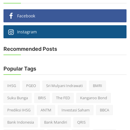
Facebook
Instagram
Recommended Posts
Popular Tags
IHSG
PGEO
Sri Mulyani Indrawati
BMRI
Suku Bunga
BRIS
The FED
Kangaroo Bond
Prediksi IHSG
ANTM
Investasi Saham
BBCA
Bank Indonesia
Bank Mandiri
QRIS