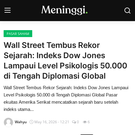
PASAR SAHAM
Contact
Wall Street Tembus Rekor
Sejarah: Indeks Dow Jones
Pasar Saham
Lampaui Level Psikologis 50.000
Bisnis
di Tengah Diplomasi Global
Industri
Wall Street Tembus Rekor Sejarah: Indeks Dow Jones Lampaui
Level Psikologis 50.000 di Tengah Diplomasi Global Pasar
Korporasi
ekuitas Amerika Serikat mencatatkan sejarah baru setelah
indeks utama...
Kripto
Wahyu
May 16, 2026 - 12:21
0
6
Obligasi & Reksadana