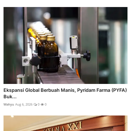
Ekspansi Global Berbuah Manis, Pyridam Farma (PYFA)
Buk...
Wahyu
Aug 6, 2026
0
0