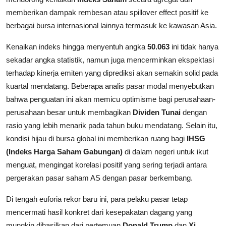
memberikan dampak rembesan atau spillover effect positif ke
berbagai bursa internasional lainnya termasuk ke kawasan Asia.
Kenaikan indeks hingga menyentuh angka
50.063
ini tidak hanya
sekadar angka statistik, namun juga mencerminkan ekspektasi
terhadap kinerja emiten yang diprediksi akan semakin solid pada
kuartal mendatang. Beberapa analis pasar modal menyebutkan
bahwa penguatan ini akan memicu optimisme bagi perusahaan-
perusahaan besar untuk membagikan
Dividen Tunai
dengan
rasio yang lebih menarik pada tahun buku mendatang. Selain itu,
kondisi hijau di bursa global ini memberikan ruang bagi
IHSG
(Indeks Harga Saham Gabungan)
di dalam negeri untuk ikut
menguat, mengingat korelasi positif yang sering terjadi antara
pergerakan pasar saham AS dengan pasar berkembang.
Di tengah euforia rekor baru ini, para pelaku pasar tetap
mencermati hasil konkret dari kesepakatan dagang yang
mungkin dihasilkan dari pertemuan
Donald Trump
dan
Xi