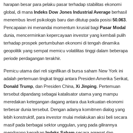
harapan besar para pelaku pasar terhadap stabilitas ekonomi
global, di mana
Indeks Dow Jones Industrial Average
berhasil
menembus level psikologis baru dan ditutup pada posisi
50.063
.
Pencapaian ini menandai momentum krusial bagi
Pasar Modal
dunia, mencerminkan kepercayaan investor yang kembali pulih
terhadap prospek pertumbuhan ekonomi di tengah dinamika
geopolitik yang sempat memicu volatilitas tinggi dalam beberapa
periode perdagangan terakhir.
Pemicu utama dari reli signifikan di bursa saham New York ini
adalah pertemuan tingkat tinggi antara Presiden Amerika Serikat,
Donald Trump
, dan Presiden China,
Xi Jinping
. Pertemuan
tersebut dipandang sebagai katalisator utama yang mampu
meredakan ketegangan dagang antara dua kekuatan ekonomi
terbesar dunia tersebut. Dengan adanya komitmen dialog yang
lebih konstruktif, para investor mulai melakukan aksi beli secara
masif pada berbagai sektor unggulan, yang pada gilirannya
mendorong kenaikan
Indeks Saham
secara agregat dan