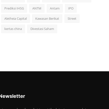
Prediksi IHSG
ANTM
Antam
IPO
Aletheia Capital
Kawasan Berikat
Street
kertas china
Divestasi Saham
Newsletter