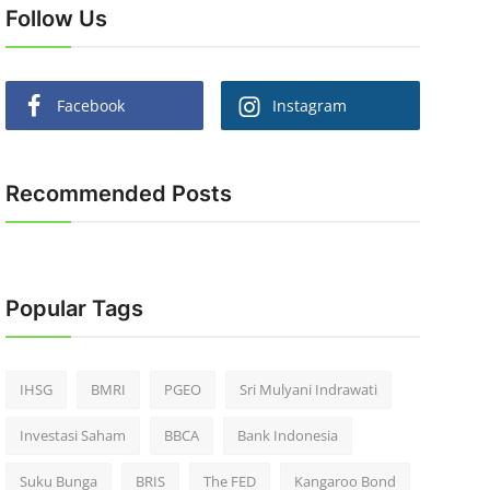
Follow Us
Facebook
Instagram
Recommended Posts
Popular Tags
IHSG
BMRI
PGEO
Sri Mulyani Indrawati
Investasi Saham
BBCA
Bank Indonesia
Suku Bunga
BRIS
The FED
Kangaroo Bond