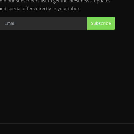
Join our subscribers list to get the latest news, updates
and special offers directly in your inbox
Subscribe