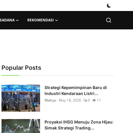
KSADANA
REKOMENDASI
Popular Posts
Strategi Kepemimpinan Baru di
Industri Kendaraan Listri...
Wahyu
May 18, 2026
0
11
Proyeksi IHSG Menuju Zona Hijau:
Simak Strategi Trading...