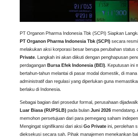
PT Organon Pharma Indonesia Tbk (SCPI) Siapkan Langkah 
PT Organon Pharma Indonesia Tbk (SCPI)
secara resmi
melakukan aksi korporasi besar berupa perubahan status 
Private
. Langkah ini akan diikuti dengan penghapusan pe
perdagangan
Bursa Efek Indonesia (BEI)
. Keputusan ini 
bertahun-tahun melantai di pasar modal domestik, di man
administratif dan regulasi yang diperlukan guna memastik
berlaku di Indonesia.
Sebagai bagian dari prosedur formal, perusahaan dijadw
Luar Biasa (RUPSLB)
pada bulan
Juni 2026
mendatang. A
memohon persetujuan dari para pemegang saham independe
Mengingat signifikansi dari aksi
Go Private
ini, perolehan 
dieksekusi secara sah. Pihak manajemen menekankan ba