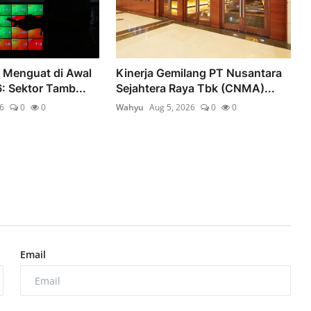
 Menguat di Awal
Kinerja Gemilang PT Nusantara
 Sektor Tamb...
Sejahtera Raya Tbk (CNMA)...
6
0
0
Wahyu
Aug 5, 2026
0
0
Email