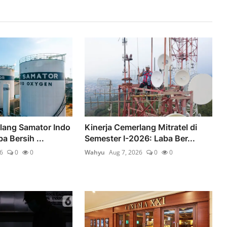
lang Samator Indo
Kinerja Cemerlang Mitratel di
a Bersih ...
Semester I-2026: Laba Ber...
6
0
0
Wahyu
Aug 7, 2026
0
0