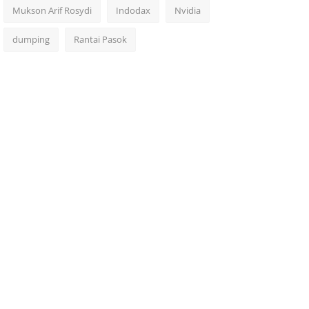
Mukson Arif Rosydi
Indodax
Nvidia
dumping
Rantai Pasok