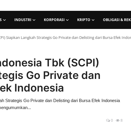
S
INDUSTRI
KORPORASI
KRIPTO
OBLIGASI & RE
) Siapkan Langkah Strategis Go Private dan Delisting dari Bursa Efek Indo
donesia Tbk (SCPI)
egis Go Private dan
fek Indonesia
Strategis Go Private dan Delisting dari Bursa Efek Indonesia
 mengumumkan...
0
8