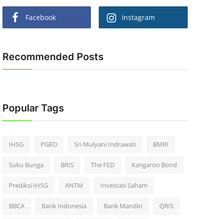
Facebook
Instagram
Recommended Posts
Popular Tags
IHSG
PGEO
Sri Mulyani Indrawati
BMRI
Suku Bunga
BRIS
The FED
Kangaroo Bond
Prediksi IHSG
ANTM
Investasi Saham
BBCA
Bank Indonesia
Bank Mandiri
QRIS