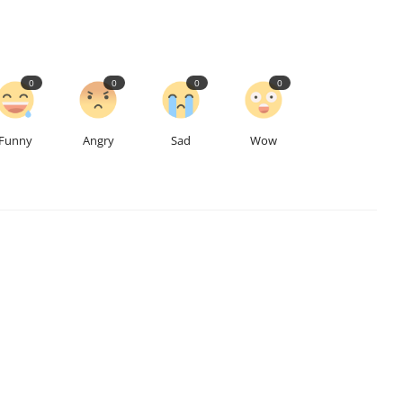
0
0
0
0
Funny
Angry
Sad
Wow