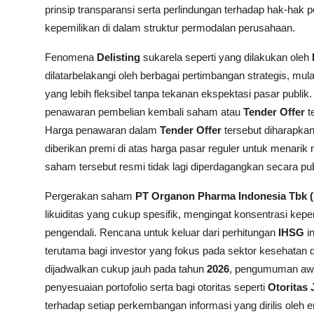
prinsip transparansi serta perlindungan terhadap hak-hak
kepemilikan di dalam struktur permodalan perusahaan.
Fenomena
Delisting
sukarela seperti yang dilakukan oleh
dilatarbelakangi oleh berbagai pertimbangan strategis, mulai
yang lebih fleksibel tanpa tekanan ekspektasi pasar publ
penawaran pembelian kembali saham atau
Tender Offer
t
Harga penawaran dalam
Tender Offer
tersebut diharapkan
diberikan premi di atas harga pasar reguler untuk menari
saham tersebut resmi tidak lagi diperdagangkan secara pub
Pergerakan saham
PT Organon Pharma Indonesia Tbk 
likuiditas yang cukup spesifik, mengingat konsentrasi k
pengendali. Rencana untuk keluar dari perhitungan
IHSG
in
terutama bagi investor yang fokus pada sektor kesehatan
dijadwalkan cukup jauh pada tahun
2026
, pengumuman awa
penyesuaian portofolio serta bagi otoritas seperti
Otoritas
terhadap setiap perkembangan informasi yang dirilis oleh e