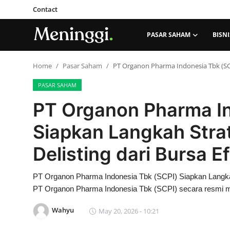
Contact
PASAR SAHAM
BISNI
Contact
Home
Pasar Saham
PT Organon Pharma Indonesia Tbk (SCPI
PASAR SAHAM
Pasar Saham
PT Organon Pharma In
Bisnis
Siapkan Langkah Strat
Industri
Delisting dari Bursa E
Korporasi
PT Organon Pharma Indonesia Tbk (SCPI) Siapkan Langkah 
PT Organon Pharma Indonesia Tbk (SCPI) secara resmi
Kripto
Wahyu
May 20, 2026 - 10:21
Obligasi & Reksadana