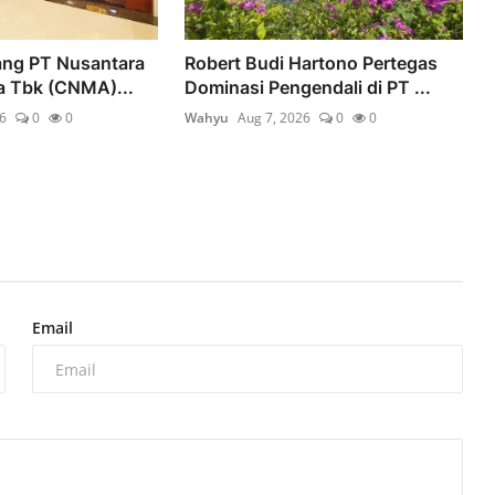
ang PT Nusantara
Robert Budi Hartono Pertegas
a Tbk (CNMA)...
Dominasi Pengendali di PT ...
6
0
0
Wahyu
Aug 7, 2026
0
0
Email