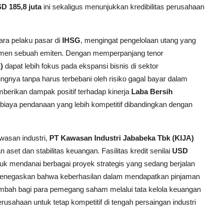
D 185,8 juta
ini sekaligus menunjukkan kredibilitas perusahaan
para pelaku pasar di
IHSG
, mengingat pengelolaan utang yang
jemen sebuah emiten. Dengan memperpanjang tenor
)
dapat lebih fokus pada ekspansi bisnis di sektor
gnya tanpa harus terbebani oleh risiko gagal bayar dalam
mberikan dampak positif terhadap kinerja
Laba Bersih
i biaya pendanaan yang lebih kompetitif dibandingkan dengan
wasan industri,
PT Kawasan Industri Jababeka Tbk (KIJA)
et dan stabilitas keuangan. Fasilitas kredit senilai
USD
uk mendanai berbagai proyek strategis yang sedang berjalan
enegaskan bahwa keberhasilan dalam mendapatkan pinjaman
ambah bagi para pemegang saham melalui tata kelola keuangan
erusahaan untuk tetap kompetitif di tengah persaingan industri