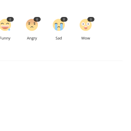
0
0
0
0
Funny
Angry
Sad
Wow