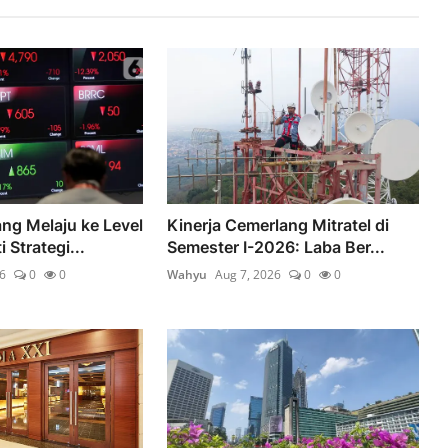
ng Melaju ke Level
Kinerja Cemerlang Mitratel di
 Strategi...
Semester I-2026: Laba Ber...
6
0
0
Wahyu
Aug 7, 2026
0
0