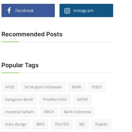
Facebook
Instagram
Recommended Posts
Popular Tags
IHSG
Sri Mulyani Indrawati
BMRI
PGEO
Kangaroo Bond
Prediksi IHSG
ANTM
Investasi Saham
BBCA
Bank Indonesia
Suku Bunga
BRIS
The FED
BEI
Rupiah