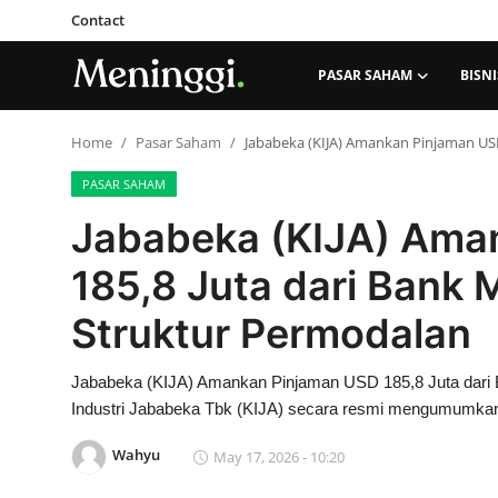
Contact
PASAR SAHAM
BISNI
Contact
Home
Pasar Saham
Jababeka (KIJA) Amankan Pinjaman USD
PASAR SAHAM
Pasar Saham
Jababeka (KIJA) Ama
Bisnis
185,8 Juta dari Bank 
Industri
Struktur Permodalan
Korporasi
Jababeka (KIJA) Amankan Pinjaman USD 185,8 Juta dari 
Industri Jababeka Tbk (KIJA) secara resmi mengumumkan p
Kripto
Wahyu
May 17, 2026 - 10:20
Obligasi & Reksadana