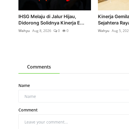
IHSG Melaju di Jalur Hijau,
Kinerja Gemil
Didorong Solidnya Kinerja E...
Sejahtera Ray
Wahyu
Aug 8, 2026
0
0
Wahyu
Aug 5, 202
Comments
Name
Comment