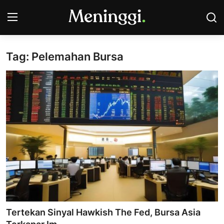
Tag: Pelemahan Bursa
Contact
Pasar Saham
Bisnis
Industri
Korporasi
Kripto
Obligasi & Reksadana
Tertekan Sinyal Hawkish The Fed, Bursa Asia