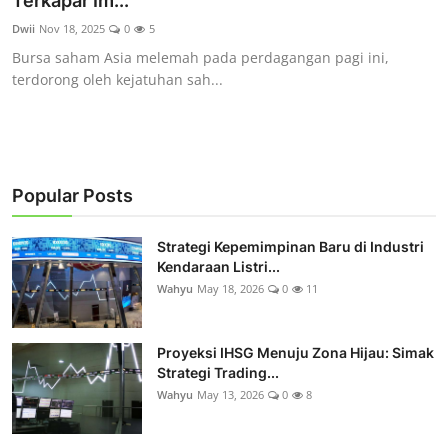
Terkapar Im...
Rekomendasi
Dwii
Nov 18, 2025
0
5
Bursa saham Asia melemah pada perdagangan pagi ini,
terdorong oleh kejatuhan sah...
Popular Posts
Strategi Kepemimpinan Baru di Industri
Kendaraan Listri...
Wahyu
May 18, 2026
0
11
Proyeksi IHSG Menuju Zona Hijau: Simak
Strategi Trading...
Wahyu
May 13, 2026
0
8