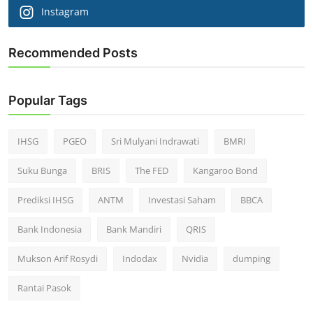
Instagram
Recommended Posts
Popular Tags
IHSG
PGEO
Sri Mulyani Indrawati
BMRI
Suku Bunga
BRIS
The FED
Kangaroo Bond
Prediksi IHSG
ANTM
Investasi Saham
BBCA
Bank Indonesia
Bank Mandiri
QRIS
Mukson Arif Rosydi
Indodax
Nvidia
dumping
Rantai Pasok