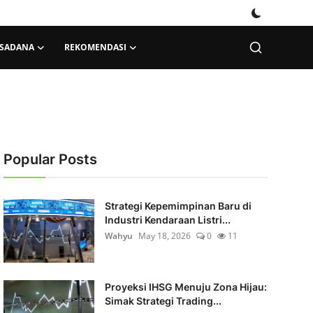
KSADANA
REKOMENDASI
Popular Posts
Strategi Kepemimpinan Baru di
Industri Kendaraan Listri...
Wahyu
May 18, 2026
0
11
Proyeksi IHSG Menuju Zona Hijau:
Simak Strategi Trading...