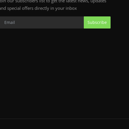
Join our subscribers list to get the latest news, updates
and special offers directly in your inbox
Subscribe