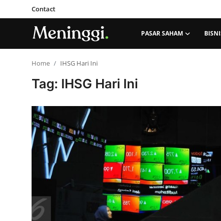
Contact
PASAR SAHAM
BISNI
Contact
Home
IHSG Hari Ini
Tag: IHSG Hari Ini
Pasar Saham
Bisnis
Industri
Korporasi
Kripto
Obligasi & Reksadana