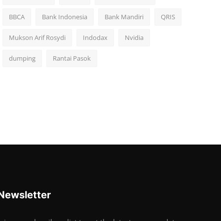
BBCA
Bank Indonesia
Bank Mandiri
QRIS
Mukson Arif Rosydi
Indodax
Nvidia
dumping
Rantai Pasok
Newsletter