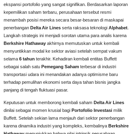
ekspansi portofolio yang sangat signifikan. Berdasarkan laporan
kepemilikan saham terbaru, perusahaan tersebut resmi
menambah posisi mereka secara besar-besaran di maskapai
penerbangan
Delta Air Lines
serta raksasa teknologi
Alphabet
.
Langkah strategis ini menjadi sorotan utama para analis karena
Berkshire Hathaway
akhirnya memutuskan untuk kembali
menyuntikkan modal ke sektor aviasi setelah sempat vakum
selama
6 tahun
terakhir. Kehadiran kembali entitas Buffett
sebagai salah satu
Pemegang Saham
terbesar di industri
transportasi udara ini menandakan adanya optimisme baru
terhadap pemulihan ekonomi serta daya tahan bisnis jangka
panjang di tengah fluktuasi pasar.
Keputusan untuk memborong kembali saham
Delta Air Lines
dinilai sebagai momen krusial bagi
Portofolio Investasi
milik
Buffett. Setelah sekian lama menjauh dari sektor penerbangan
karena dinamika industri yang kompleks, kembalinya
Berkshire
Hathaway
menunjukkan bahwa nilai intrinsik perusahaan