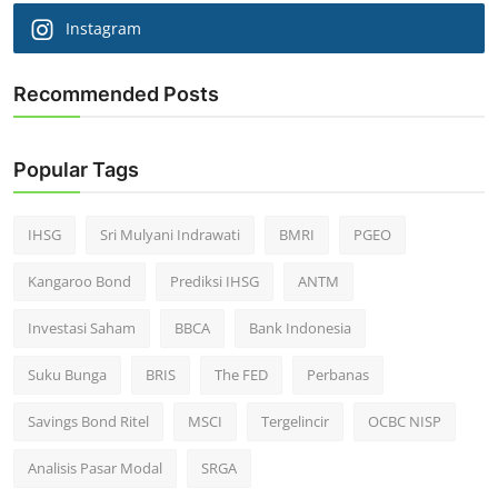
Instagram
Recommended Posts
Popular Tags
IHSG
Sri Mulyani Indrawati
BMRI
PGEO
Kangaroo Bond
Prediksi IHSG
ANTM
Investasi Saham
BBCA
Bank Indonesia
Suku Bunga
BRIS
The FED
Perbanas
Savings Bond Ritel
MSCI
Tergelincir
OCBC NISP
Analisis Pasar Modal
SRGA