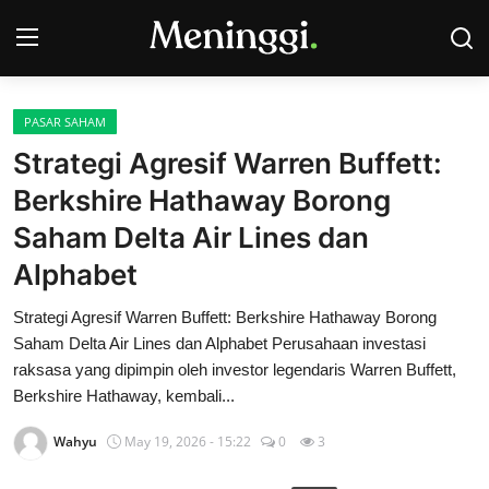
PASAR SAHAM
Contact
Strategi Agresif Warren Buffett:
Berkshire Hathaway Borong
Pasar Saham
Saham Delta Air Lines dan
Bisnis
Alphabet
Industri
Strategi Agresif Warren Buffett: Berkshire Hathaway Borong
Saham Delta Air Lines dan Alphabet Perusahaan investasi
Korporasi
raksasa yang dipimpin oleh investor legendaris Warren Buffett,
Berkshire Hathaway, kembali...
Kripto
Wahyu
May 19, 2026 - 15:22
0
3
Obligasi & Reksadana