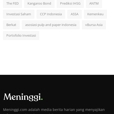
The FED
Kangaroo Bond
Prediksi IHSG
ANTM
Investasi Saham
CCP Indonesia
ASSA
Kemenkeu
Berkat
asosiasi pulp and paper indonesia
vBursa Asia
Portofolio Investasi
Meninggi.com adalah media berita harian yang menyajikan