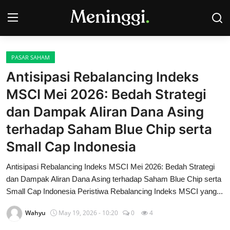
PASAR SAHAM
Contact
Antisipasi Rebalancing Indeks
MSCI Mei 2026: Bedah Strategi
Pasar Saham
dan Dampak Aliran Dana Asing
Bisnis
terhadap Saham Blue Chip serta
Industri
Small Cap Indonesia
Korporasi
Antisipasi Rebalancing Indeks MSCI Mei 2026: Bedah Strategi
dan Dampak Aliran Dana Asing terhadap Saham Blue Chip serta
Small Cap Indonesia Peristiwa Rebalancing Indeks MSCI yang...
Kripto
Wahyu
May 19, 2026 - 10:20
0
4
Obligasi & Reksadana