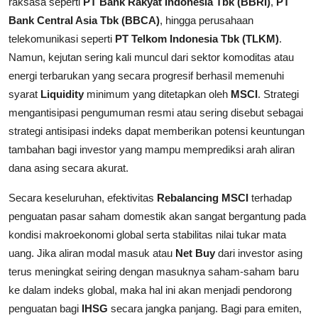
raksasa seperti
PT Bank Rakyat Indonesia Tbk (BBRI)
,
PT
Bank Central Asia Tbk (BBCA)
, hingga perusahaan
telekomunikasi seperti
PT Telkom Indonesia Tbk (TLKM)
.
Namun, kejutan sering kali muncul dari sektor komoditas atau
energi terbarukan yang secara progresif berhasil memenuhi
syarat
Liquidity
minimum yang ditetapkan oleh
MSCI
. Strategi
mengantisipasi pengumuman resmi atau sering disebut sebagai
strategi antisipasi indeks dapat memberikan potensi keuntungan
tambahan bagi investor yang mampu memprediksi arah aliran
dana asing secara akurat.
Secara keseluruhan, efektivitas
Rebalancing MSCI
terhadap
penguatan pasar saham domestik akan sangat bergantung pada
kondisi makroekonomi global serta stabilitas nilai tukar mata
uang. Jika aliran modal masuk atau
Net Buy
dari investor asing
terus meningkat seiring dengan masuknya saham-saham baru
ke dalam indeks global, maka hal ini akan menjadi pendorong
penguatan bagi
IHSG
secara jangka panjang. Bagi para emiten,