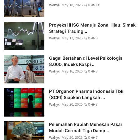
Wahyu
May 18, 2026
0
11
Proyeksi IHSG Menuju Zona Hijau: Simak
Strategi Trading...
Wahyu
May 13, 2026
0
8
Gagal Bertahan di Level Psikologis
8.000, Indeks Kospi ...
Wahyu
May 16, 2026
0
8
PT Organon Pharma Indonesia Tbk
(SCPI) Siapkan Langkah ...
Wahyu
May 20, 2026
0
8
Pelemahan Rupiah Menekan Pasar
Modal: Cermati Tiga Damp...
Wahyu
May 20, 2026
0
7