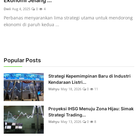
Ekonomi Jelang ...
Rekomendasi
Dwii
Aug 4, 2025
0
4
Perbanas menyarankan lima strategi utama untuk mendorong
ekonomi di paruh kedua ...
Popular Posts
Strategi Kepemimpinan Baru di Industri
Kendaraan Listri...
Wahyu
May 18, 2026
0
11
Proyeksi IHSG Menuju Zona Hijau: Simak
Strategi Trading...
Wahyu
May 13, 2026
0
8