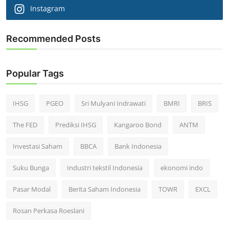
Instagram
Recommended Posts
Popular Tags
IHSG
PGEO
Sri Mulyani Indrawati
BMRI
BRIS
The FED
Prediksi IHSG
Kangaroo Bond
ANTM
Investasi Saham
BBCA
Bank Indonesia
Suku Bunga
Industri tekstil Indonesia
ekonomi indo
Pasar Modal
Berita Saham Indonesia
TOWR
EXCL
Rosan Perkasa Roeslani