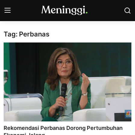
Tag: Perbanas
Contact
Pasar Saham
Bisnis
Industri
Korporasi
Kripto
Obligasi & Reksadana
Rekomendasi Perbanas Dorong Pertumbuhan