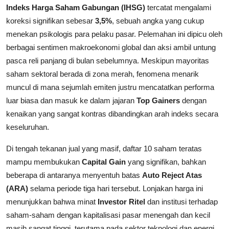
Indeks Harga Saham Gabungan (IHSG)
tercatat mengalami
koreksi signifikan sebesar
3,5%
, sebuah angka yang cukup
menekan psikologis para pelaku pasar. Pelemahan ini dipicu oleh
berbagai sentimen makroekonomi global dan aksi ambil untung
pasca reli panjang di bulan sebelumnya. Meskipun mayoritas
saham sektoral berada di zona merah, fenomena menarik
muncul di mana sejumlah emiten justru mencatatkan performa
luar biasa dan masuk ke dalam jajaran
Top Gainers
dengan
kenaikan yang sangat kontras dibandingkan arah indeks secara
keseluruhan.
Di tengah tekanan jual yang masif, daftar 10 saham teratas
mampu membukukan
Capital Gain
yang signifikan, bahkan
beberapa di antaranya menyentuh batas
Auto Reject Atas
(ARA)
selama periode tiga hari tersebut. Lonjakan harga ini
menunjukkan bahwa minat
Investor Ritel
dan institusi terhadap
saham-saham dengan kapitalisasi pasar menengah dan kecil
masih sangat tinggi, terutama pada sektor teknologi dan energi