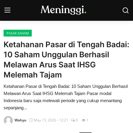
PASAR SAHAM
Contact
Ketahanan Pasar di Tengah Badai:
10 Saham Unggulan Berhasil
Pasar Saham
Melawan Arus Saat IHSG
Bisnis
Melemah Tajam
Industri
Ketahanan Pasar di Tengah Badai: 10 Saham Unggulan Berhasil
Melawan Arus Saat IHSG Melemah Tajam Pasar modal
Korporasi
Indonesia baru saja melewati periode yang cukup menantang
sepanjang...
Kripto
Wahyu
May 15, 2026 - 12:21
0
1
Obligasi & Reksadana