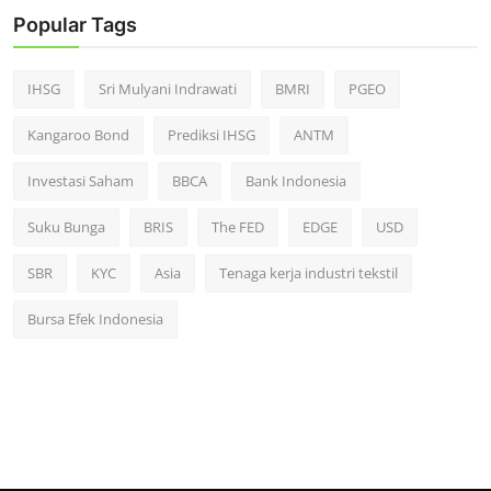
Popular Tags
IHSG
Sri Mulyani Indrawati
BMRI
PGEO
Kangaroo Bond
Prediksi IHSG
ANTM
Investasi Saham
BBCA
Bank Indonesia
Suku Bunga
BRIS
The FED
EDGE
USD
SBR
KYC
Asia
Tenaga kerja industri tekstil
Bursa Efek Indonesia