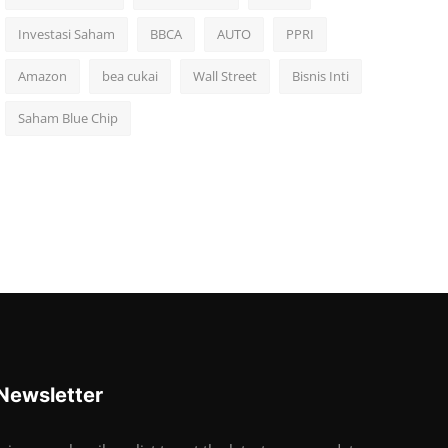
Investasi Saham
BBCA
AUTO
PPRI
Amazon
bea cukai
Wall Street
Bisnis Inti
Saham Blue Chip
Newsletter