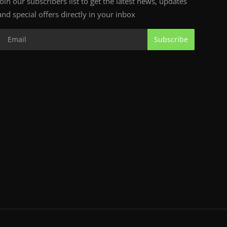
Join our subscribers list to get the latest news, updates
and special offers directly in your inbox
Subscribe