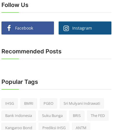
Follow Us
Facebook
Instagram
Recommended Posts
Popular Tags
IHSG
BMRI
PGEO
Sri Mulyani Indrawati
Bank Indonesia
Suku Bunga
BRIS
The FED
Kangaroo Bond
Prediksi IHSG
ANTM