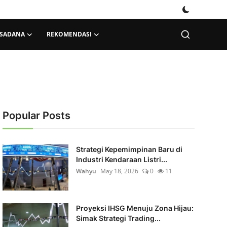
KSADANA
REKOMENDASI
Popular Posts
Strategi Kepemimpinan Baru di
Industri Kendaraan Listri...
Wahyu
May 18, 2026
0
11
Proyeksi IHSG Menuju Zona Hijau:
Simak Strategi Trading...