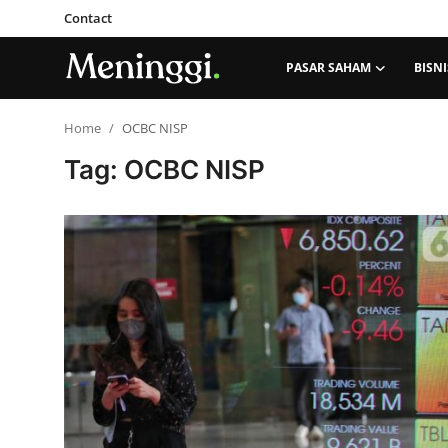
Contact
PASAR SAHAM
BISNI
Contact
Home
OCBC NISP
Tag: OCBC NISP
Pasar Saham
Bisnis
Industri
Korporasi
Kripto
Obligasi & Reksadana