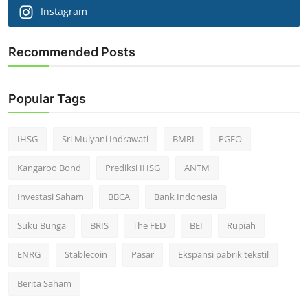
Instagram
Recommended Posts
Popular Tags
IHSG
Sri Mulyani Indrawati
BMRI
PGEO
Kangaroo Bond
Prediksi IHSG
ANTM
Investasi Saham
BBCA
Bank Indonesia
Suku Bunga
BRIS
The FED
BEI
Rupiah
ENRG
Stablecoin
Pasar
Ekspansi pabrik tekstil
Berita Saham