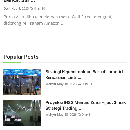
Berkat Sah...
Rekomendasi
Dwii
Nov 4, 2025
0
10
Bursa Asia dibuka melemah meski Wall Street menguat,
didorong reli saham Amazon ...
Popular Posts
Strategi Kepemimpinan Baru di Industri
Kendaraan Listri...
Wahyu
May 18, 2026
0
11
Proyeksi IHSG Menuju Zona Hijau: Simak
Strategi Trading...
Wahyu
May 13, 2026
0
8