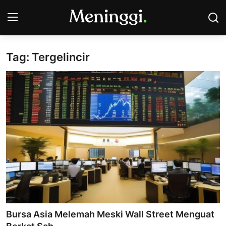
Tag: Tergelincir
Contact
Pasar Saham
Bisnis
Industri
Korporasi
Kripto
Obligasi & Reksadana
Bursa Asia Melemah Meski Wall Street Menguat