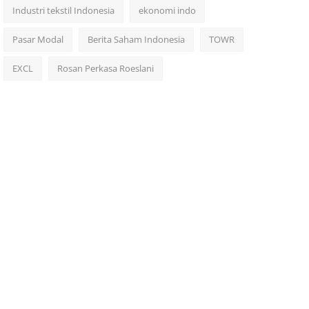
Industri tekstil Indonesia
ekonomi indo
Pasar Modal
Berita Saham Indonesia
TOWR
EXCL
Rosan Perkasa Roeslani