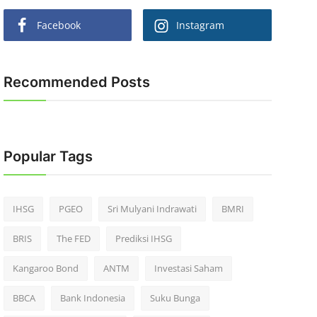
Facebook
Instagram
Recommended Posts
Popular Tags
IHSG
PGEO
Sri Mulyani Indrawati
BMRI
BRIS
The FED
Prediksi IHSG
Kangaroo Bond
ANTM
Investasi Saham
BBCA
Bank Indonesia
Suku Bunga