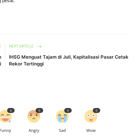
 pesat.
E
NEXT ARTICLE
n
IHSG Menguat Tajam di Juli, Kapitalisasi Pasar Cetak
i
Rekor Tertinggi
0
0
0
0
Funny
Angry
Sad
Wow