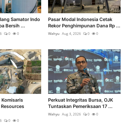
lang Samator Indo
Pasar Modal Indonesia Cetak
a Bersih ...
Rekor Penghimpunan Dana Rp ...
6
0
0
Wahyu
Aug 4, 2026
0
0
i Komisaris
Perkuat Integritas Bursa, OJK
 Resources
Tuntaskan Pemeriksaan 17 ...
Wahyu
Aug 3, 2026
0
0
6
0
0