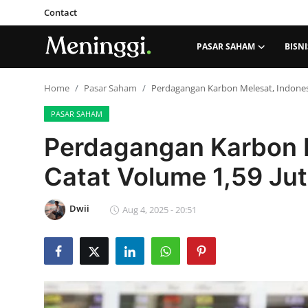
Contact
PASAR SAHAM
BISNI
Contact
Home
Pasar Saham
Perdagangan Karbon Melesat, Indonesi
PASAR SAHAM
Pasar Saham
Perdagangan Karbon M
Bisnis
Catat Volume 1,59 Ju
Industri
Dwii
Aug 4, 2025 - 20:51
Korporasi
Kripto
Obligasi & Reksadana