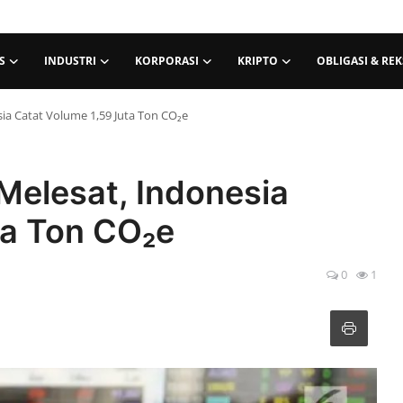
S
INDUSTRI
KORPORASI
KRIPTO
OBLIGASI & RE
a Catat Volume 1,59 Juta Ton CO₂e
elesat, Indonesia
ta Ton CO₂e
0
1