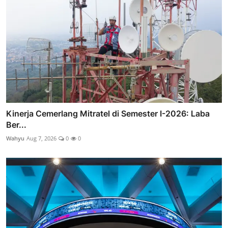
Kinerja Cemerlang Mitratel di Semester I-2026: Laba
Ber...
Wahyu
Aug 7, 2026
0
0