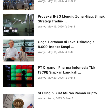
Wahyu
May 18, 2026
0
11
Proyeksi IHSG Menuju Zona Hijau: Simak
Strategi Trading...
Wahyu
May 13, 2026
0
8
Gagal Bertahan di Level Psikologis
8.000, Indeks Kospi ...
Wahyu
May 16, 2026
0
8
PT Organon Pharma Indonesia Tbk
(SCPI) Siapkan Langkah ...
Wahyu
May 20, 2026
0
8
SEC Ingin Buat Aturan Ramah Kripto
Wahyu
Aug 4, 2025
0
7