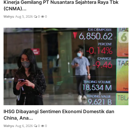
Kinerja Gemilang PT Nusantara Sejahtera Raya Tbk
(CNMA)...
Wahyu
Aug 5, 2026
0
0
IHSG Dibayangi Sentimen Ekonomi Domestik dan
China, Ana...
Wahyu
Aug 6, 2026
0
0