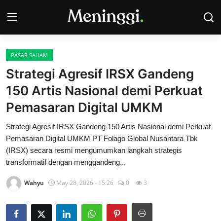
PASAR SAHAM
Contact
Strategi Agresif IRSX Gandeng
150 Artis Nasional demi Perkuat
Pasar Saham
Pemasaran Digital UMKM
Bisnis
Strategi Agresif IRSX Gandeng 150 Artis Nasional demi Perkuat
Industri
Pemasaran Digital UMKM PT Folago Global Nusantara Tbk
(IRSX) secara resmi mengumumkan langkah strategis
Korporasi
transformatif dengan menggandeng...
Wahyu
May 28, 2026 - 15:26
0
3
Kripto
Obligasi & Reksadana