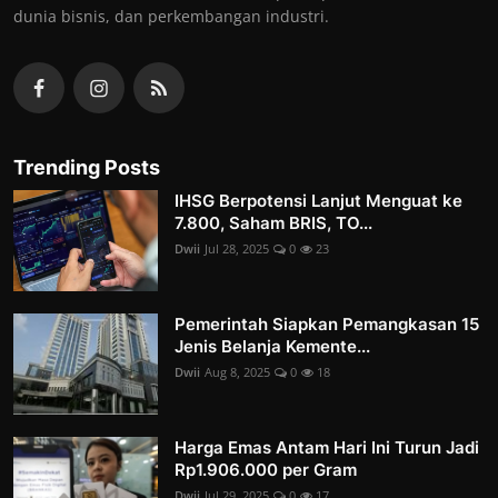
dunia bisnis, dan perkembangan industri.
Trending Posts
IHSG Berpotensi Lanjut Menguat ke
7.800, Saham BRIS, TO...
Dwii
Jul 28, 2025
0
23
Pemerintah Siapkan Pemangkasan 15
Jenis Belanja Kemente...
Dwii
Aug 8, 2025
0
18
Harga Emas Antam Hari Ini Turun Jadi
Rp1.906.000 per Gram
Dwii
Jul 29, 2025
0
17