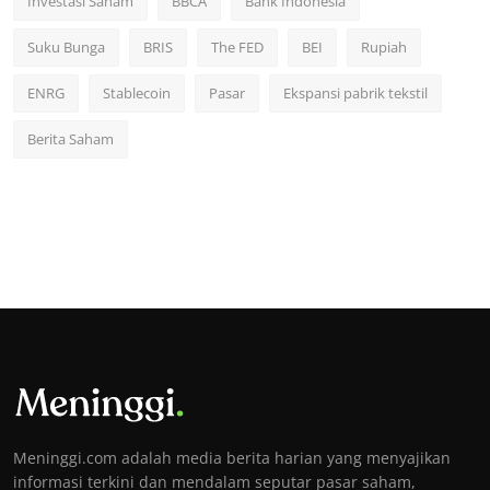
Investasi Saham
BBCA
Bank Indonesia
Suku Bunga
BRIS
The FED
BEI
Rupiah
ENRG
Stablecoin
Pasar
Ekspansi pabrik tekstil
Berita Saham
Meninggi.com adalah media berita harian yang menyajikan
informasi terkini dan mendalam seputar pasar saham,