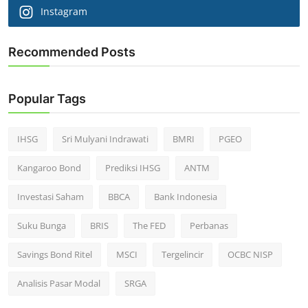
Instagram
Recommended Posts
Popular Tags
IHSG
Sri Mulyani Indrawati
BMRI
PGEO
Kangaroo Bond
Prediksi IHSG
ANTM
Investasi Saham
BBCA
Bank Indonesia
Suku Bunga
BRIS
The FED
Perbanas
Savings Bond Ritel
MSCI
Tergelincir
OCBC NISP
Analisis Pasar Modal
SRGA