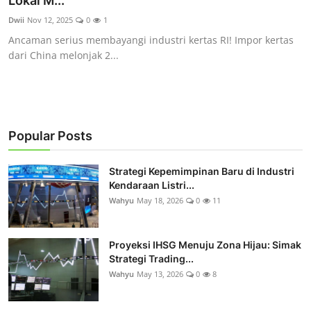
Lokal M...
Rekomendasi
Dwii
Nov 12, 2025
0
1
Ancaman serius membayangi industri kertas RI! Impor kertas
dari China melonjak 2...
Popular Posts
Strategi Kepemimpinan Baru di Industri
Kendaraan Listri...
Wahyu
May 18, 2026
0
11
Proyeksi IHSG Menuju Zona Hijau: Simak
Strategi Trading...
Wahyu
May 13, 2026
0
8