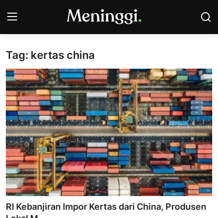
Tag: kertas china
Contact
Pasar Saham
Bisnis
Industri
Korporasi
Kripto
Obligasi & Reksadana
RI Kebanjiran Impor Kertas dari China, Produsen