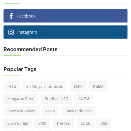
Facebook
Instagram
Recommended Posts
Popular Tags
IHSG
Sri Mulyani Indrawati
BMRI
PGEO
Kangaroo Bond
Prediksi IHSG
ANTM
Investasi Saham
BBCA
Bank Indonesia
Suku Bunga
BRIS
The FED
EDGE
USD