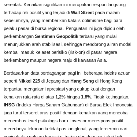
serentak. Kenaikan signifikan ini merupakan respon langsung
terhadap reli positif yang terjadi di
Wall Street
pada malam
sebelumnya, yang memberikan katalis optimisme bagi para
pelaku pasar di bursa regional. Penguatan ini juga dipicu oleh
perkembangan
Sentimen Geopolitik
terbaru yang mulai
menunjukkan arah stabilisasi, sehingga mendorong aliran modal
kembali masuk ke aset berisiko (risk-on) di pasar negara
berkembang maupun negara maju di kawasan Asia.
Berdasarkan data perdagangan pagi ini, beberapa indeks acuan
seperti
Nikkei 225
di Jepang dan
Hang Seng
di Hong Kong
terpantau mengalami apresiasi yang cukup kuat dengan
kenaikan rata-rata di atas
1,2%
hingga
1,8%
. Tidak ketinggalan,
IHSG
(Indeks Harga Saham Gabungan) di Bursa Efek Indonesia
juga turut terseret arus positif dengan kenaikan yang mencoba
menembus level psikologis baru. Investor merespons positif
meredanya tekanan ketidakpastian global, yang tercermin dari
peningkatan volume transaksi harian dan dominasi aksi beli