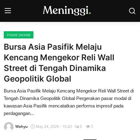
PASAR SAHAM
Contact
Bursa Asia Pasifik Melaju
Kencang Mengekor Reli Wall
Pasar Saham
Street di Tengah Dinamika
Bisnis
Geopolitik Global
Industri
Bursa Asia Pasifik Melaju Kencang Mengekor Reli Wall Street di
Tengah Dinamika Geopolitik Global Pergerakan pasar modal di
Korporasi
kawasan Asia Pasifik mencatatkan performa impresif pada
perdagangan...
Kripto
Wahyu
May 24, 2026 - 10:20
0
5
Obligasi & Reksadana