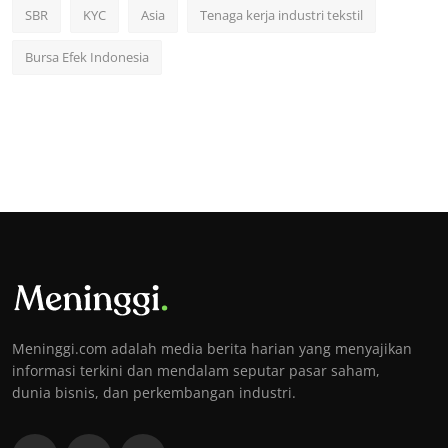
SBR
KYC
Asia
Tenaga kerja industri tekstil
Bursa Efek Indonesia
Meninggi.com adalah media berita harian yang menyajikan
informasi terkini dan mendalam seputar pasar saham,
dunia bisnis, dan perkembangan industri.