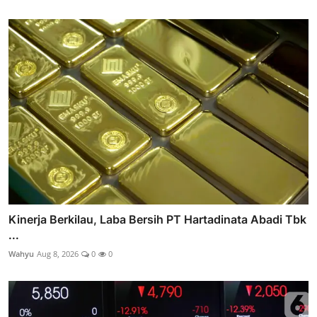
Kinerja Berkilau, Laba Bersih PT Hartadinata Abadi Tbk
...
Wahyu
Aug 8, 2026
0
0