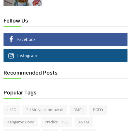
Follow Us
Facebook
Instagram
Recommended Posts
Popular Tags
IHSG
Sri Mulyani Indrawati
BMRI
PGEO
Kangaroo Bond
Prediksi IHSG
ANTM