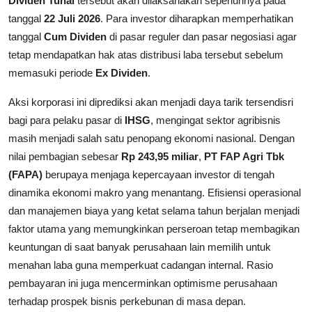
Dividen Tunai
tersebut akan dilaksanakan sepenuhnya pada
tanggal
22 Juli 2026
. Para investor diharapkan memperhatikan
tanggal
Cum Dividen
di pasar reguler dan pasar negosiasi agar
tetap mendapatkan hak atas distribusi laba tersebut sebelum
memasuki periode
Ex Dividen
.
Aksi korporasi ini diprediksi akan menjadi daya tarik tersendisri
bagi para pelaku pasar di
IHSG
, mengingat sektor agribisnis
masih menjadi salah satu penopang ekonomi nasional. Dengan
nilai pembagian sebesar
Rp 243,95 miliar
,
PT FAP Agri Tbk
(FAPA)
berupaya menjaga kepercayaan investor di tengah
dinamika ekonomi makro yang menantang. Efisiensi operasional
dan manajemen biaya yang ketat selama tahun berjalan menjadi
faktor utama yang memungkinkan perseroan tetap membagikan
keuntungan di saat banyak perusahaan lain memilih untuk
menahan laba guna memperkuat cadangan internal. Rasio
pembayaran ini juga mencerminkan optimisme perusahaan
terhadap prospek bisnis perkebunan di masa depan.