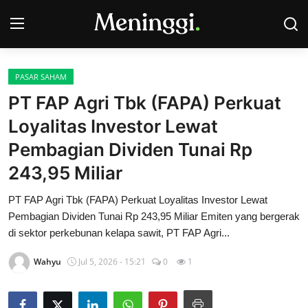
PASAR SAHAM
Contact
PT FAP Agri Tbk (FAPA) Perkuat
Loyalitas Investor Lewat
Pasar Saham
Pembagian Dividen Tunai Rp
Bisnis
243,95 Miliar
Industri
PT FAP Agri Tbk (FAPA) Perkuat Loyalitas Investor Lewat
Pembagian Dividen Tunai Rp 243,95 Miliar Emiten yang bergerak
Korporasi
di sektor perkebunan kelapa sawit, PT FAP Agri...
Kripto
Wahyu
Jul 5, 2026 - 15:21
0
1
Obligasi & Reksadana