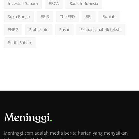
Investasi Saham
BBCA
Bank Indonesia
Suku Bunga
BRIS
The FED
BEI
Rupiah
ENRG
Stablecoin
Pasar
Ekspansi pabrik tekstil
Berita Saham
Meninggi.com adalah media berita harian yang menyajikan