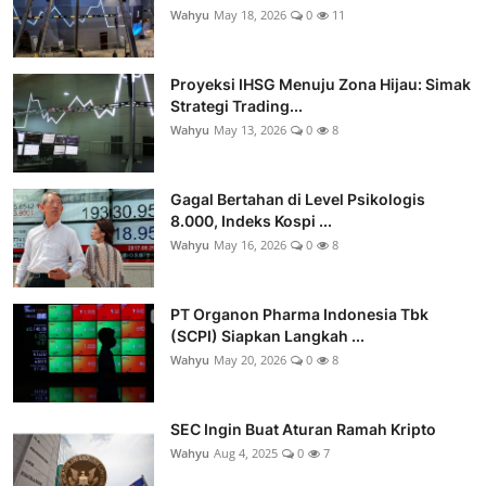
Wahyu
May 18, 2026
0
11
Proyeksi IHSG Menuju Zona Hijau: Simak
Strategi Trading...
Wahyu
May 13, 2026
0
8
Gagal Bertahan di Level Psikologis
8.000, Indeks Kospi ...
Wahyu
May 16, 2026
0
8
PT Organon Pharma Indonesia Tbk
(SCPI) Siapkan Langkah ...
Wahyu
May 20, 2026
0
8
SEC Ingin Buat Aturan Ramah Kripto
Wahyu
Aug 4, 2025
0
7