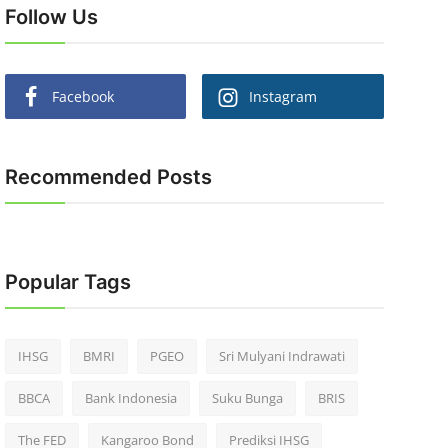
Follow Us
Facebook
Instagram
Recommended Posts
Popular Tags
IHSG
BMRI
PGEO
Sri Mulyani Indrawati
BBCA
Bank Indonesia
Suku Bunga
BRIS
The FED
Kangaroo Bond
Prediksi IHSG