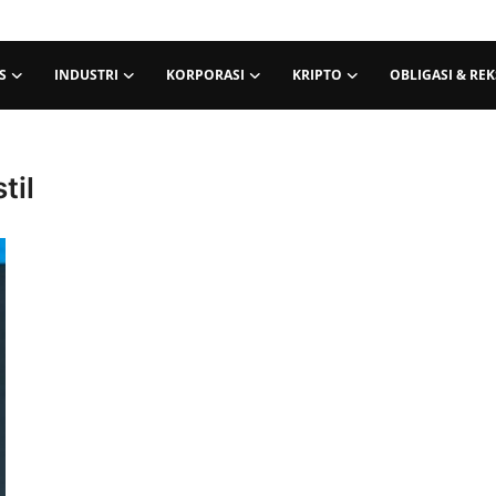
S
INDUSTRI
KORPORASI
KRIPTO
OBLIGASI & RE
til