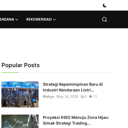
KSADANA
REKOMENDASI
Popular Posts
Strategi Kepemimpinan Baru di
Industri Kendaraan Listri...
Wahyu
May 18, 2026
0
11
Proyeksi IHSG Menuju Zona Hijau:
Simak Strategi Trading...