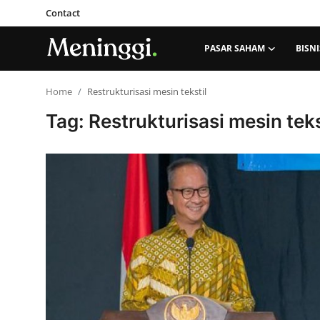
Contact
PASAR SAHAM
BISNI
Contact
Home
Restrukturisasi mesin tekstil
Tag: Restrukturisasi mesin teks
Pasar Saham
Bisnis
Industri
Korporasi
Kripto
Obligasi & Reksadana