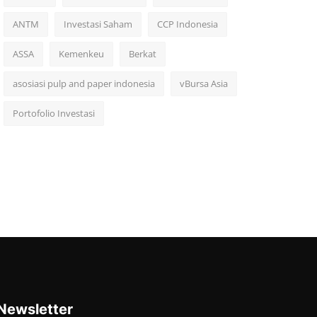
ANTM
Investasi Saham
CCP Indonesia
ASSA
Kemenkeu
Berkat
asosiasi pulp and paper indonesia
vBursa Asia
Portofolio Investasi
Newsletter