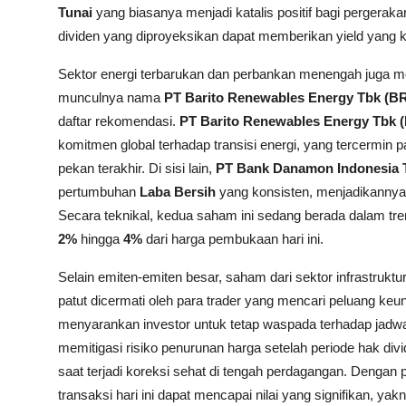
Tunai
yang biasanya menjadi katalis positif bagi pergeraka
dividen yang diproyeksikan dapat memberikan yield yang 
Sektor energi terbarukan dan perbankan menengah juga m
munculnya nama
PT Barito Renewables Energy Tbk (B
daftar rekomendasi.
PT Barito Renewables Energy Tbk 
komitmen global terhadap transisi energi, yang tercermi
pekan terakhir. Di sisi lain,
PT Bank Danamon Indonesia
pertumbuhan
Laba Bersih
yang konsisten, menjadikannya p
Secara teknikal, kedua saham ini sedang berada dalam tren
2%
hingga
4%
dari harga pembukaan hari ini.
Selain emiten-emiten besar, saham dari sektor infrastruktur
patut dicermati oleh para trader yang mencari peluang keu
menyarankan investor untuk tetap waspada terhadap jadw
memitigasi risiko penurunan harga setelah periode hak div
saat terjadi koreksi sehat di tengah perdagangan. Dengan
transaksi hari ini dapat mencapai nilai yang signifikan, yakn