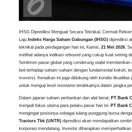
IHSG Diprediksi Menguat Secara Teknikal, Cermati Rek
Laju
Indeks Harga Saham Gabungan (IHSG)
diprediksi 
teknikal pada perdagangan hari ini, Kamis,
21 Mei 2026
. S
melihat adanya indikasi rebound yang cukup kuat seiring de
Sentimen pasar global yang cenderung stabil memberikan 
beli terhadap saham-saham dengan fundamental kokoh, te
movers). Kenaikan ini juga didukung oleh kondisi likuidit
untuk menguji level resistansi terdekatnya dalam jangka p
Dalam jajaran saham perbankan dan alat berat,
PT Bank C
menjadi fokus utama para pelaku pasar hari ini.
PT Bank C
mengingat posisinya sebagai tulang punggung bursa denga
Tractors Tbk (UNTR)
diprediksi akan mendapatkan sentime
korporasi mendatang. Investor diharapkan memperhatika