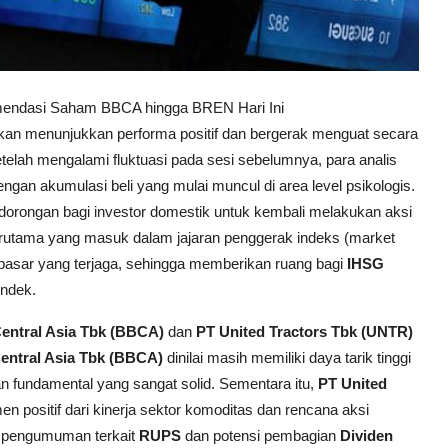
omendasi Saham BBCA hingga BREN Hari Ini
akan menunjukkan performa positif dan bergerak menguat secara
etelah mengalami fluktuasi pada sesi sebelumnya, para analis
ngan akumulasi beli yang mulai muncul di area level psikologis.
dorongan bagi investor domestik untuk kembali melakukan aksi
rutama yang masuk dalam jajaran penggerak indeks (market
as pasar yang terjaga, sehingga memberikan ruang bagi
IHSG
endek.
entral Asia Tbk (BBCA)
dan
PT United Tractors Tbk (UNTR)
entral Asia Tbk (BBCA)
dinilai masih memiliki daya tarik tinggi
n fundamental yang sangat solid. Sementara itu,
PT United
n positif dari kinerja sektor komoditas dan rencana aksi
n pengumuman terkait
RUPS
dan potensi pembagian
Dividen