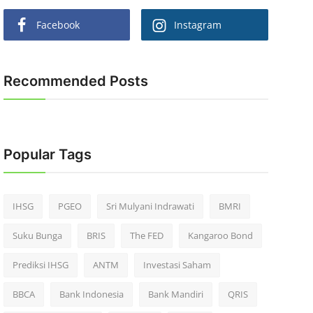
Facebook
Instagram
Recommended Posts
Popular Tags
IHSG
PGEO
Sri Mulyani Indrawati
BMRI
Suku Bunga
BRIS
The FED
Kangaroo Bond
Prediksi IHSG
ANTM
Investasi Saham
BBCA
Bank Indonesia
Bank Mandiri
QRIS