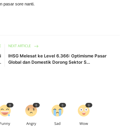
n pasar sore nanti.
E
NEXT ARTICLE
i
IHSG Melesat ke Level 6.366: Optimisme Pasar
.
Global dan Domestik Dorong Sektor S...
0
0
0
0
Funny
Angry
Sad
Wow