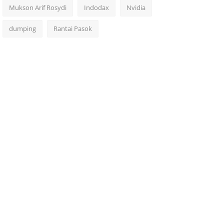
Mukson Arif Rosydi
Indodax
Nvidia
dumping
Rantai Pasok