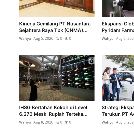
Kinerja Gemilang PT Nusantara
Ekspansi Glob
Sejahtera Raya Tbk (CNMA)...
Pyridam Farma
Wahyu
Aug 5, 2026
0
0
Wahyu
Aug 6, 202
IHSG Bertahan Kokoh di Level
Strategi Ekspa
6.270 Meski Rupiah Terteka...
Terukur, PT A
Wahyu
Aug 8, 2026
0
0
Wahyu
Aug 5, 202