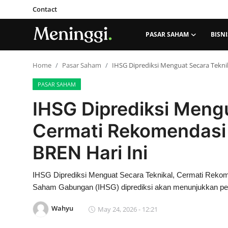
Contact
PASAR SAHAM
BISNI
Contact
Home
Pasar Saham
IHSG Diprediksi Menguat Secara Tekn
PASAR SAHAM
Pasar Saham
IHSG Diprediksi Mengu
Bisnis
Cermati Rekomendasi
Industri
BREN Hari Ini
Korporasi
IHSG Diprediksi Menguat Secara Teknikal, Cermati Reko
Saham Gabungan (IHSG) diprediksi akan menunjukkan perfo
Kripto
Wahyu
May 24, 2026 - 12:21
Obligasi & Reksadana