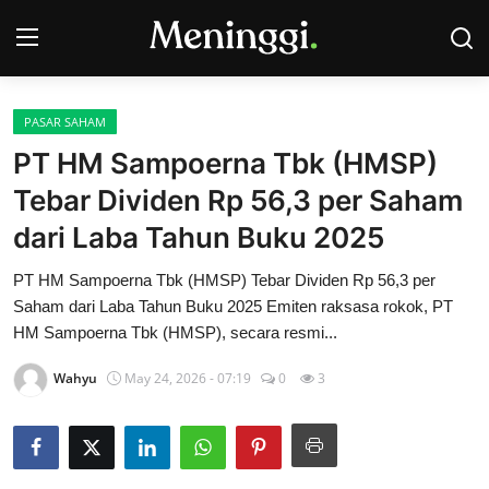
PASAR SAHAM
Contact
PT HM Sampoerna Tbk (HMSP)
Tebar Dividen Rp 56,3 per Saham
Pasar Saham
dari Laba Tahun Buku 2025
Bisnis
PT HM Sampoerna Tbk (HMSP) Tebar Dividen Rp 56,3 per
Industri
Saham dari Laba Tahun Buku 2025 Emiten raksasa rokok, PT
HM Sampoerna Tbk (HMSP), secara resmi...
Korporasi
Wahyu
May 24, 2026 - 07:19
0
3
Kripto
Obligasi & Reksadana