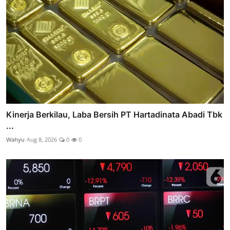
Kinerja Berkilau, Laba Bersih PT Hartadinata Abadi Tbk
...
Wahyu
Aug 8, 2026
0
0