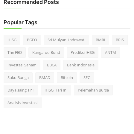
Recommended Posts
Popular Tags
IHSG
PGEO
Sri Mulyani Indrawati
BMRI
BRIS
The FED
Kangaroo Bond
Prediksi IHSG
ANTM
Investasi Saham
BBCA
Bank Indonesia
Suku Bunga
BMAD
Bitcoin
SEC
Daya saing TPT
IHSG Hari Ini
Pelemahan Bursa
Analisis Investasi.