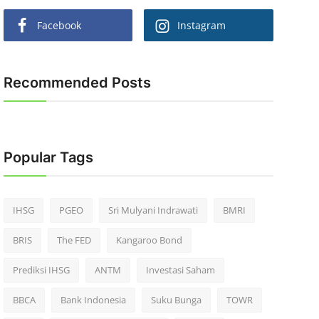
Facebook
Instagram
Recommended Posts
Popular Tags
IHSG
PGEO
Sri Mulyani Indrawati
BMRI
BRIS
The FED
Kangaroo Bond
Prediksi IHSG
ANTM
Investasi Saham
BBCA
Bank Indonesia
Suku Bunga
TOWR