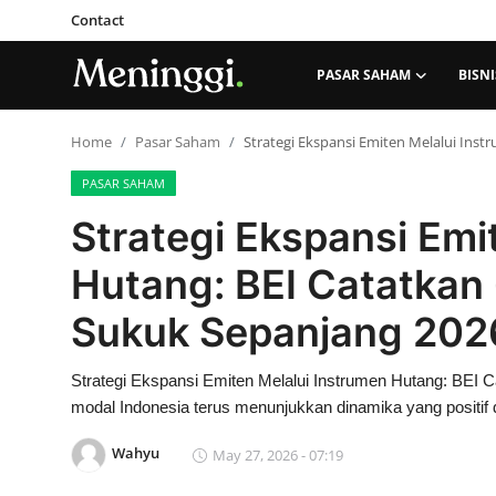
Contact
PASAR SAHAM
BISNI
Contact
Home
Pasar Saham
Strategi Ekspansi Emiten Melalui Inst
PASAR SAHAM
Pasar Saham
Strategi Ekspansi Emi
Bisnis
Hutang: BEI Catatkan 
Industri
Sukuk Sepanjang 202
Korporasi
Strategi Ekspansi Emiten Melalui Instrumen Hutang: BEI 
modal Indonesia terus menunjukkan dinamika yang positif di
Kripto
Wahyu
May 27, 2026 - 07:19
Obligasi & Reksadana