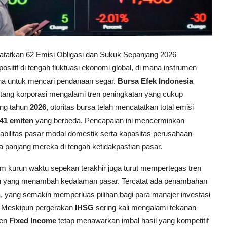
Catatkan 62 Emisi Obligasi dan Sukuk Sepanjang 2026
itif di tengah fluktuasi ekonomi global, di mana instrumen
aha untuk mencari pendanaan segar.
Bursa Efek Indonesia
tang korporasi mengalami tren peningkatan yang cukup
ang tahun
2026
, otoritas bursa telah mencatatkan total emisi
41 emiten
yang berbeda. Pencapaian ini mencerminkan
abilitas pasar modal domestik serta kapasitas perusahaan-
 panjang mereka di tengah ketidakpastian pasar.
m kurun waktu sepekan terakhir juga turut mempertegas tren
ru yang menambah kedalaman pasar. Tercatat ada penambahan
, yang semakin memperluas pilihan bagi para manajer investasi
ka. Meskipun pergerakan
IHSG
sering kali mengalami tekanan
men
Fixed Income
tetap menawarkan imbal hasil yang kompetitif