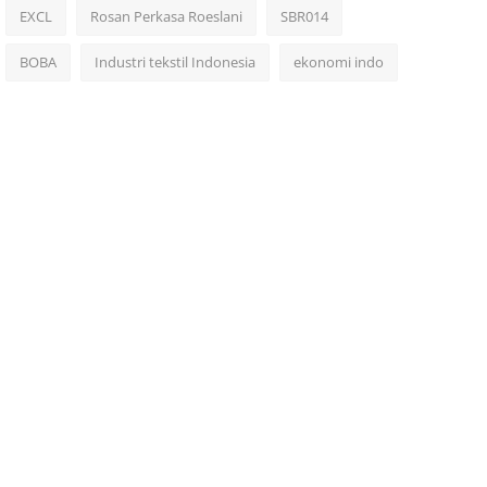
EXCL
Rosan Perkasa Roeslani
SBR014
BOBA
Industri tekstil Indonesia
ekonomi indo