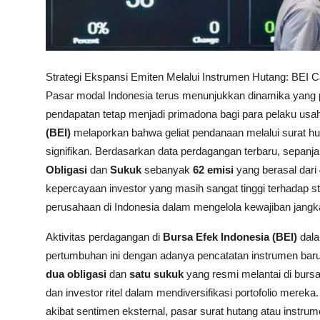
Strategi Ekspansi Emiten Melalui Instrumen Hutang: BEI 
Pasar modal Indonesia terus menunjukkan dinamika yang pos
pendapatan tetap menjadi primadona bagi para pelaku us
(BEI)
melaporkan bahwa geliat pendanaan melalui surat hu
signifikan. Berdasarkan data perdagangan terbaru, sepanj
Obligasi
dan
Sukuk
sebanyak
62 emisi
yang berasal dari
kepercayaan investor yang masih sangat tinggi terhadap st
perusahaan di Indonesia dalam mengelola kewajiban jangka
Aktivitas perdagangan di
Bursa Efek Indonesia (BEI)
dala
pertumbuhan ini dengan adanya pencatatan instrumen ba
dua obligasi
dan
satu sukuk
yang resmi melantai di bursa
dan investor ritel dalam mendiversifikasi portofolio mere
akibat sentimen eksternal, pasar surat hutang atau instru