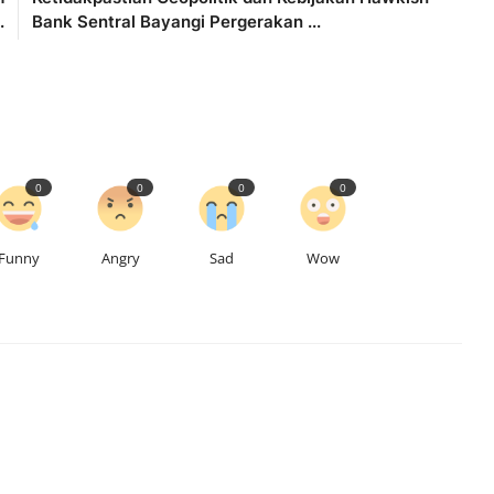
.
Bank Sentral Bayangi Pergerakan ...
0
0
0
0
Funny
Angry
Sad
Wow