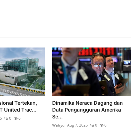
sional Tertekan,
Dinamika Neraca Dagang dan
 United Trac...
Data Pengangguran Amerika
Se...
6
0
0
Wahyu
Aug 7, 2026
0
0