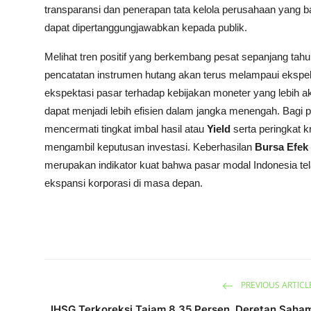
transparansi dan penerapan tata kelola perusahaan yang b
dapat dipertanggungjawabkan kepada publik.
Melihat tren positif yang berkembang pesat sepanjang tah
pencatatan instrumen hutang akan terus melampaui ekspekta
ekspektasi pasar terhadap kebijakan moneter yang lebih 
dapat menjadi lebih efisien dalam jangka menengah. Bagi p
mencermati tingkat imbal hasil atau
Yield
serta peringkat k
mengambil keputusan investasi. Keberhasilan
Bursa Efek 
merupakan indikator kuat bahwa pasar modal Indonesia tela
ekspansi korporasi di masa depan.
PREVIOUS ARTICL
IHSG Terkoreksi Tajam 8,35 Persen, Deretan Saha