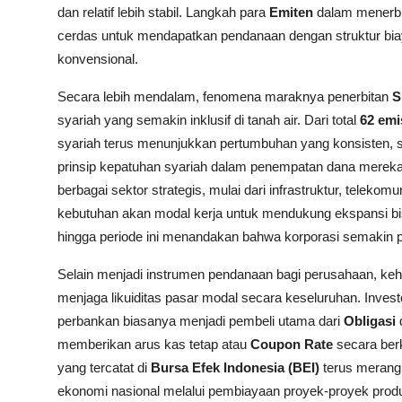
dan relatif lebih stabil. Langkah para
Emiten
dalam menerbitk
cerdas untuk mendapatkan pendanaan dengan struktur bia
konvensional.
Secara lebih mendalam, fenomena maraknya penerbitan
S
syariah yang semakin inklusif di tanah air. Dari total
62 emi
syariah terus menunjukkan pertumbuhan yang konsisten, 
prinsip kepatuhan syariah dalam penempatan dana merek
berbagai sektor strategis, mulai dari infrastruktur, telek
kebutuhan akan modal kerja untuk mendukung ekspansi bisn
hingga periode ini menandakan bahwa korporasi semakin 
Selain menjadi instrumen pendanaan bagi perusahaan, kehad
menjaga likuiditas pasar modal secara keseluruhan. Investo
perbankan biasanya menjadi pembeli utama dari
Obligasi
memberikan arus kas tetap atau
Coupon Rate
secara berka
yang tercatat di
Bursa Efek Indonesia (BEI)
terus merangk
ekonomi nasional melalui pembiayaan proyek-proyek produk