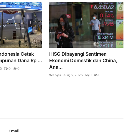
ndonesia Cetak
IHSG Dibayangi Sentimen
mpunan Dana Rp ...
Ekonomi Domestik dan China,
Ana...
6
0
0
Wahyu
Aug 6, 2026
0
0
Email