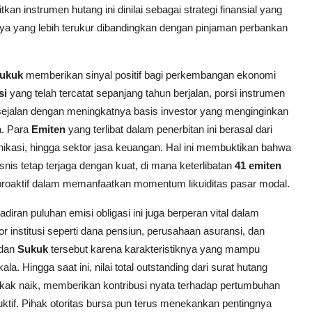
an instrumen hutang ini dinilai sebagai strategi finansial yang
ya yang lebih terukur dibandingkan dengan pinjaman perbankan
ukuk
memberikan sinyal positif bagi perkembangan ekonomi
si
yang telah tercatat sepanjang tahun berjalan, porsi instrumen
sejalan dengan meningkatnya basis investor yang menginginkan
a. Para
Emiten
yang terlibat dalam penerbitan ini berasal dari
omunikasi, hingga sektor jasa keuangan. Hal ini membuktikan bahwa
is tetap terjaga dengan kuat, di mana keterlibatan
41 emiten
proaktif dalam memanfaatkan momentum likuiditas pasar modal.
iran puluhan emisi obligasi ini juga berperan vital dalam
r institusi seperti dana pensiun, perusahaan asuransi, dan
dan
Sukuk
tersebut karena karakteristiknya yang mampu
la. Hingga saat ini, nilai total outstanding dari surat hutang
ak naik, memberikan kontribusi nyata terhadap pertumbuhan
tif. Pihak otoritas bursa pun terus menekankan pentingnya