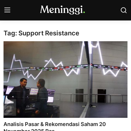
Tag: Support Resistance
Contact
Pasar Saham
Bisnis
Industri
Korporasi
Kripto
Obligasi & Reksadana
Analisis Pasar & Rekomendasi Saham 20