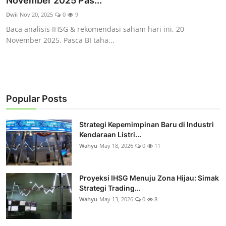
November 2025 Pas...
Rekomendasi
Dwii
Nov 20, 2025
0
9
Baca analisis IHSG & rekomendasi saham hari ini, 20
November 2025. Pasca BI taha...
Popular Posts
Strategi Kepemimpinan Baru di Industri
Kendaraan Listri...
Wahyu
May 18, 2026
0
11
Proyeksi IHSG Menuju Zona Hijau: Simak
Strategi Trading...
Wahyu
May 13, 2026
0
8