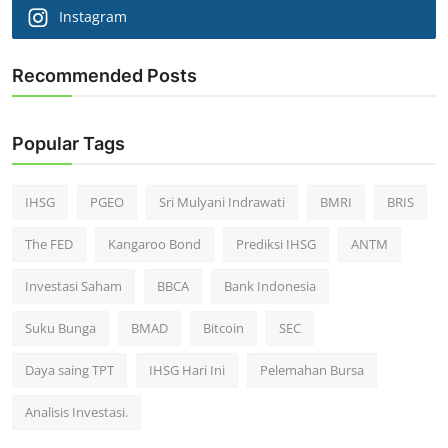
Instagram
Recommended Posts
Popular Tags
IHSG
PGEO
Sri Mulyani Indrawati
BMRI
BRIS
The FED
Kangaroo Bond
Prediksi IHSG
ANTM
Investasi Saham
BBCA
Bank Indonesia
Suku Bunga
BMAD
Bitcoin
SEC
Daya saing TPT
IHSG Hari Ini
Pelemahan Bursa
Analisis Investasi.