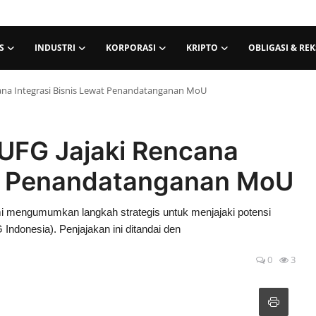
S
INDUSTRI
KORPORASI
KRIPTO
OBLIGASI & RE
na Integrasi Bisnis Lewat Penandatanganan MoU
FG Jajaki Rencana
at Penandatanganan MoU
mengumumkan langkah strategis untuk menjajaki potensi
ndonesia). Penjajakan ini ditandai den
0
3