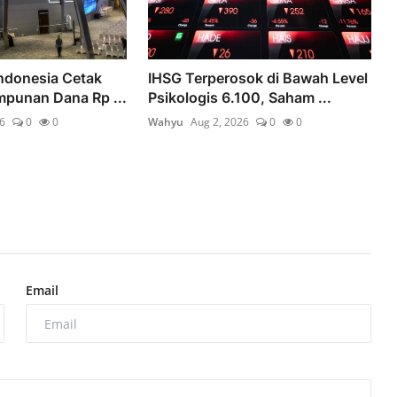
ndonesia Cetak
IHSG Terperosok di Bawah Level
mpunan Dana Rp ...
Psikologis 6.100, Saham ...
6
0
0
Wahyu
Aug 2, 2026
0
0
Email