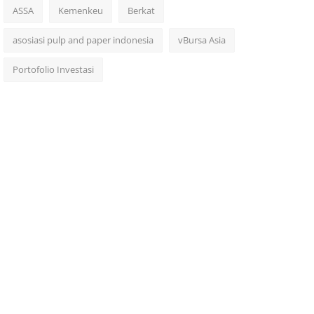
ASSA
Kemenkeu
Berkat
asosiasi pulp and paper indonesia
vBursa Asia
Portofolio Investasi