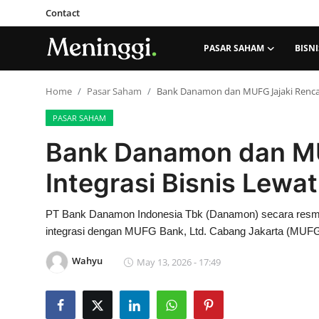
Contact
PASAR SAHAM
BISNI
Contact
Home
Pasar Saham
Bank Danamon dan MUFG Jajaki Renca
PASAR SAHAM
Pasar Saham
Bank Danamon dan MU
Bisnis
Integrasi Bisnis Lew
Industri
PT Bank Danamon Indonesia Tbk (Danamon) secara resmi 
Korporasi
integrasi dengan MUFG Bank, Ltd. Cabang Jakarta (MUFG I
Wahyu
May 13, 2026 - 17:49
Kripto
Obligasi & Reksadana