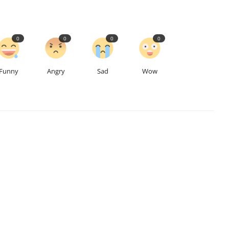
0
0
0
0
Funny
Angry
Sad
Wow