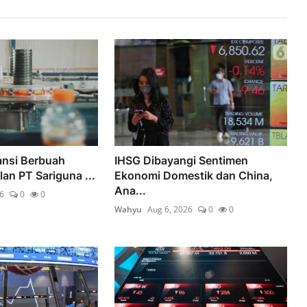
ansi Berbuah
IHSG Dibayangi Sentimen
an PT Sariguna ...
Ekonomi Domestik dan China,
Ana...
6
0
0
Wahyu
Aug 6, 2026
0
0