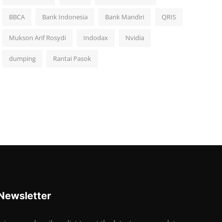
BBCA
Bank Indonesia
Bank Mandiri
QRIS
Mukson Arif Rosydi
Indodax
Nvidia
dumping
Rantai Pasok
Newsletter