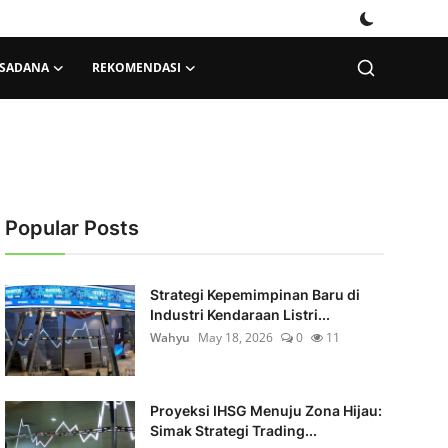
KSADANA
REKOMENDASI
Popular Posts
Strategi Kepemimpinan Baru di
Industri Kendaraan Listri...
Wahyu
May 18, 2026
0
11
Proyeksi IHSG Menuju Zona Hijau:
Simak Strategi Trading...