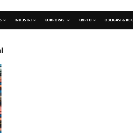
S
INDUSTRI
KORPORASI
KRIPTO
OBLIGASI & RE
l