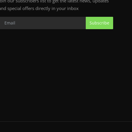
Join our subscribers list to get the latest news, updates
and special offers directly in your inbox
Subscribe