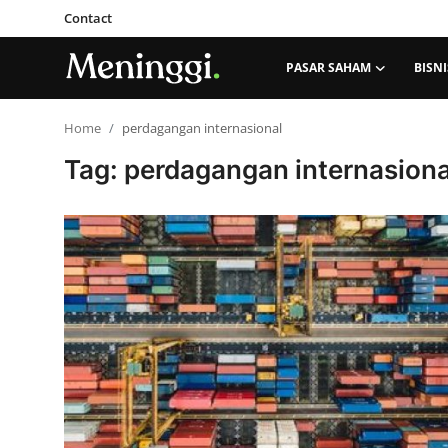
Contact
PASAR SAHAM
BISNI
Contact
Home
perdagangan internasional
Tag: perdagangan internasiona
Pasar Saham
Bisnis
Industri
Korporasi
Kripto
Obligasi & Reksadana