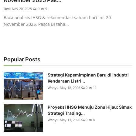
November 2025 Pas...
Rekomendasi
Dwii
Nov 20, 2025
0
9
Baca analisis IHSG & rekomendasi saham hari ini, 20
November 2025. Pasca BI taha...
Popular Posts
Strategi Kepemimpinan Baru di Industri
Kendaraan Listri...
Wahyu
May 18, 2026
0
11
Proyeksi IHSG Menuju Zona Hijau: Simak
Strategi Trading...
Wahyu
May 13, 2026
0
8