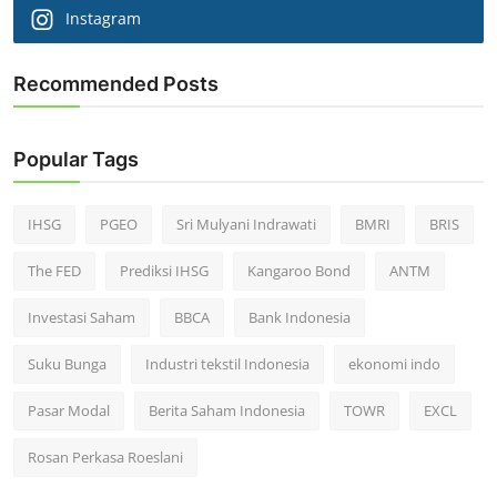
Instagram
Recommended Posts
Popular Tags
IHSG
PGEO
Sri Mulyani Indrawati
BMRI
BRIS
The FED
Prediksi IHSG
Kangaroo Bond
ANTM
Investasi Saham
BBCA
Bank Indonesia
Suku Bunga
Industri tekstil Indonesia
ekonomi indo
Pasar Modal
Berita Saham Indonesia
TOWR
EXCL
Rosan Perkasa Roeslani