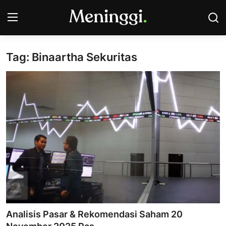
Tag: Binaartha Sekuritas
Contact
Pasar Saham
Bisnis
Industri
Korporasi
Kripto
Obligasi & Reksadana
Analisis Pasar & Rekomendasi Saham 20