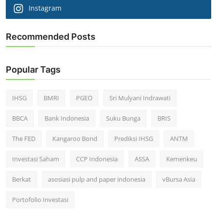
Instagram
Recommended Posts
Popular Tags
IHSG
BMRI
PGEO
Sri Mulyani Indrawati
BBCA
Bank Indonesia
Suku Bunga
BRIS
The FED
Kangaroo Bond
Prediksi IHSG
ANTM
Investasi Saham
CCP Indonesia
ASSA
Kemenkeu
Berkat
asosiasi pulp and paper indonesia
vBursa Asia
Portofolio Investasi