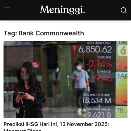
Tag: Bank Commonwealth
Contact
Pasar Saham
Bisnis
Industri
Korporasi
Kripto
Obligasi & Reksadana
Prediksi IHSG Hari Ini, 13 November 2025: