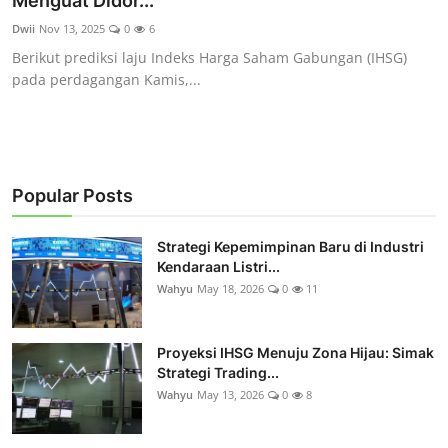
Menguat Didor...
Rekomendasi
Dwii
Nov 13, 2025
0
6
Berikut prediksi laju Indeks Harga Saham Gabungan (IHSG)
pada perdagangan Kamis,...
Popular Posts
Strategi Kepemimpinan Baru di Industri
Kendaraan Listri...
Wahyu
May 18, 2026
0
11
Proyeksi IHSG Menuju Zona Hijau: Simak
Strategi Trading...
Wahyu
May 13, 2026
0
8