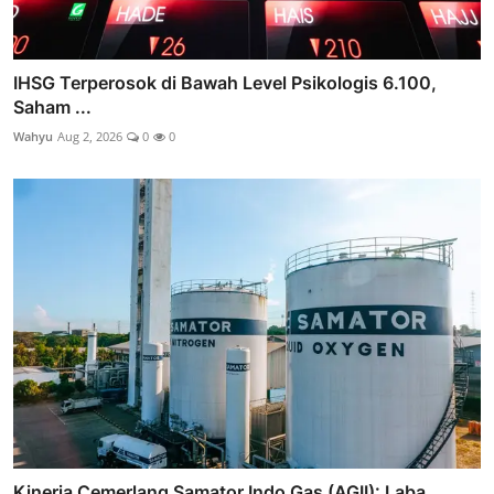
IHSG Terperosok di Bawah Level Psikologis 6.100,
Saham ...
Wahyu
Aug 2, 2026
0
0
Kinerja Cemerlang Samator Indo Gas (AGII): Laba