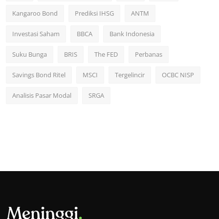
Kangaroo Bond
Prediksi IHSG
ANTM
Investasi Saham
BBCA
Bank Indonesia
Suku Bunga
BRIS
The FED
Perbanas
Savings Bond Ritel
MSCI
Tergelincir
OCBC NISP
Analisis Pasar Modal
SRGA