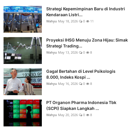
Strategi Kepemimpinan Baru di Industri
Kendaraan Listri...
Wahyu
May 18, 2026
0
11
Proyeksi IHSG Menuju Zona Hijau: Simak
Strategi Trading...
Wahyu
May 13, 2026
0
8
Gagal Bertahan di Level Psikologis
8.000, Indeks Kospi ...
Wahyu
May 16, 2026
0
8
PT Organon Pharma Indonesia Tbk
(SCPI) Siapkan Langkah ...
Wahyu
May 20, 2026
0
8