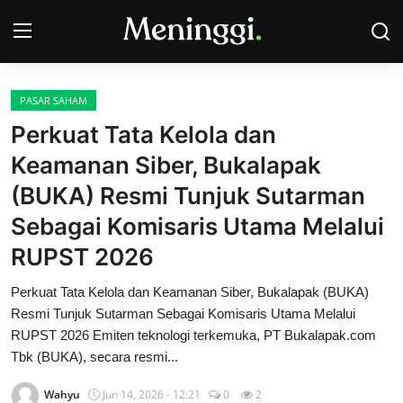
PASAR SAHAM
Contact
Perkuat Tata Kelola dan
Keamanan Siber, Bukalapak
Pasar Saham
(BUKA) Resmi Tunjuk Sutarman
Bisnis
Sebagai Komisaris Utama Melalui
Industri
RUPST 2026
Korporasi
Perkuat Tata Kelola dan Keamanan Siber, Bukalapak (BUKA)
Resmi Tunjuk Sutarman Sebagai Komisaris Utama Melalui
RUPST 2026 Emiten teknologi terkemuka, PT Bukalapak.com
Kripto
Tbk (BUKA), secara resmi...
Obligasi & Reksadana
Wahyu
Jun 14, 2026 - 12:21
0
2