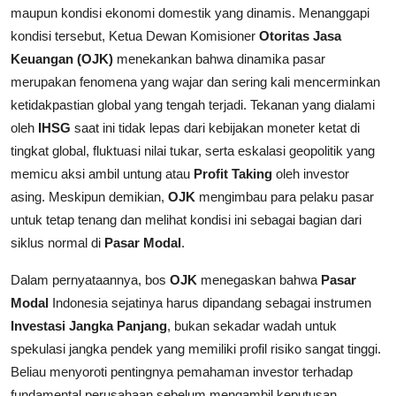
maupun kondisi ekonomi domestik yang dinamis. Menanggapi
kondisi tersebut, Ketua Dewan Komisioner
Otoritas Jasa
Keuangan (OJK)
menekankan bahwa dinamika pasar
merupakan fenomena yang wajar dan sering kali mencerminkan
ketidakpastian global yang tengah terjadi. Tekanan yang dialami
oleh
IHSG
saat ini tidak lepas dari kebijakan moneter ketat di
tingkat global, fluktuasi nilai tukar, serta eskalasi geopolitik yang
memicu aksi ambil untung atau
Profit Taking
oleh investor
asing. Meskipun demikian,
OJK
mengimbau para pelaku pasar
untuk tetap tenang dan melihat kondisi ini sebagai bagian dari
siklus normal di
Pasar Modal
.
Dalam pernyataannya, bos
OJK
menegaskan bahwa
Pasar
Modal
Indonesia sejatinya harus dipandang sebagai instrumen
Investasi Jangka Panjang
, bukan sekadar wadah untuk
spekulasi jangka pendek yang memiliki profil risiko sangat tinggi.
Beliau menyoroti pentingnya pemahaman investor terhadap
fundamental perusahaan sebelum mengambil keputusan