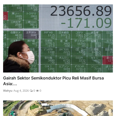
Gairah Sektor Semikonduktor Picu Reli Masif Bursa
Asia:...
Wahyu
Aug 4, 2026
0
0