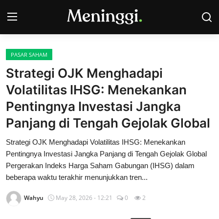
PASAR SAHAM
Contact
Strategi OJK Menghadapi
Volatilitas IHSG: Menekankan
Pasar Saham
Pentingnya Investasi Jangka
Bisnis
Panjang di Tengah Gejolak Global
Industri
Strategi OJK Menghadapi Volatilitas IHSG: Menekankan
Pentingnya Investasi Jangka Panjang di Tengah Gejolak Global
Korporasi
Pergerakan Indeks Harga Saham Gabungan (IHSG) dalam
beberapa waktu terakhir menunjukkan tren...
Kripto
Wahyu
May 28, 2026 - 12:21
0
2
Obligasi & Reksadana