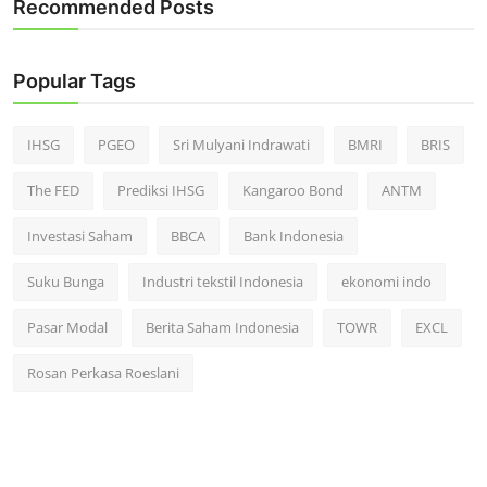
Recommended Posts
Popular Tags
IHSG
PGEO
Sri Mulyani Indrawati
BMRI
BRIS
The FED
Prediksi IHSG
Kangaroo Bond
ANTM
Investasi Saham
BBCA
Bank Indonesia
Suku Bunga
Industri tekstil Indonesia
ekonomi indo
Pasar Modal
Berita Saham Indonesia
TOWR
EXCL
Rosan Perkasa Roeslani