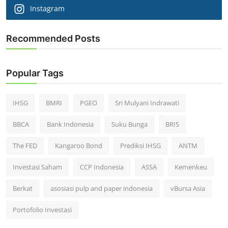
Instagram
Recommended Posts
Popular Tags
IHSG
BMRI
PGEO
Sri Mulyani Indrawati
BBCA
Bank Indonesia
Suku Bunga
BRIS
The FED
Kangaroo Bond
Prediksi IHSG
ANTM
Investasi Saham
CCP Indonesia
ASSA
Kemenkeu
Berkat
asosiasi pulp and paper indonesia
vBursa Asia
Portofolio Investasi