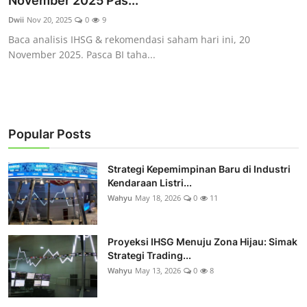
November 2025 Pas...
Rekomendasi
Dwii
Nov 20, 2025
0
9
Baca analisis IHSG & rekomendasi saham hari ini, 20
November 2025. Pasca BI taha...
Popular Posts
Strategi Kepemimpinan Baru di Industri
Kendaraan Listri...
Wahyu
May 18, 2026
0
11
Proyeksi IHSG Menuju Zona Hijau: Simak
Strategi Trading...
Wahyu
May 13, 2026
0
8