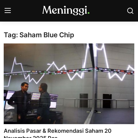
Tag: Saham Blue Chip
Contact
Pasar Saham
Bisnis
Industri
Korporasi
Kripto
Obligasi & Reksadana
Analisis Pasar & Rekomendasi Saham 20