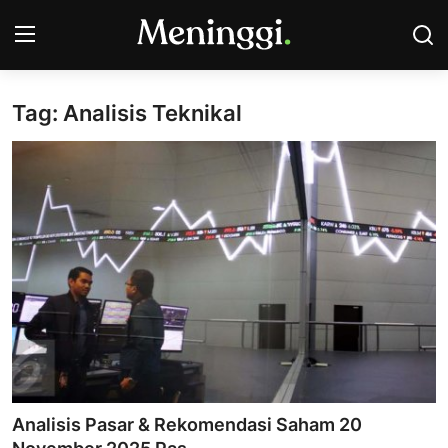
Tag: Analisis Teknikal
Contact
Pasar Saham
Bisnis
Industri
Korporasi
Kripto
Obligasi & Reksadana
Analisis Pasar & Rekomendasi Saham 20