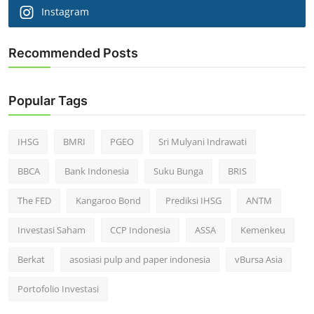
Instagram
Recommended Posts
Popular Tags
IHSG
BMRI
PGEO
Sri Mulyani Indrawati
BBCA
Bank Indonesia
Suku Bunga
BRIS
The FED
Kangaroo Bond
Prediksi IHSG
ANTM
Investasi Saham
CCP Indonesia
ASSA
Kemenkeu
Berkat
asosiasi pulp and paper indonesia
vBursa Asia
Portofolio Investasi