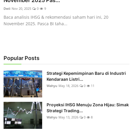
November 2025 Pas...
Rekomendasi
Dwii
Nov 20, 2025
0
9
Baca analisis IHSG & rekomendasi saham hari ini, 20
November 2025. Pasca BI taha...
Popular Posts
Strategi Kepemimpinan Baru di Industri
Kendaraan Listri...
Wahyu
May 18, 2026
0
11
Proyeksi IHSG Menuju Zona Hijau: Simak
Strategi Trading...
Wahyu
May 13, 2026
0
8