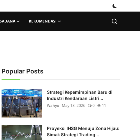
KSADANA
REKOMENDASI
Popular Posts
Strategi Kepemimpinan Baru di
Industri Kendaraan Listri...
Wahyu
May 18, 2026
0
11
Proyeksi IHSG Menuju Zona Hijau:
Simak Strategi Trading...