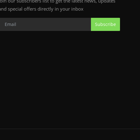
Join our subscribers list to get the latest news, updates
and special offers directly in your inbox
Subscribe