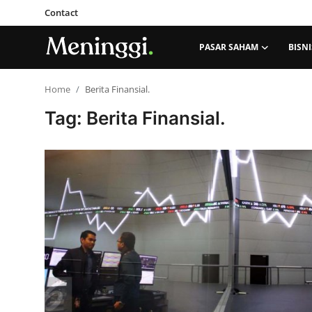
Contact
PASAR SAHAM
BISNI
Contact
Home
Berita Finansial.
Tag: Berita Finansial.
Pasar Saham
Bisnis
Industri
Korporasi
Kripto
Obligasi & Reksadana