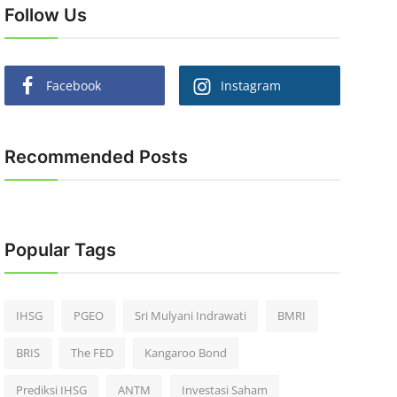
Follow Us
Facebook
Instagram
Recommended Posts
Popular Tags
IHSG
PGEO
Sri Mulyani Indrawati
BMRI
BRIS
The FED
Kangaroo Bond
Prediksi IHSG
ANTM
Investasi Saham