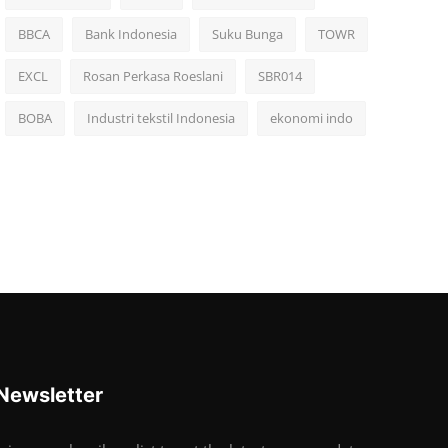
BBCA
Bank Indonesia
Suku Bunga
TOWR
EXCL
Rosan Perkasa Roeslani
SBR014
BOBA
Industri tekstil Indonesia
ekonomi indo
Newsletter