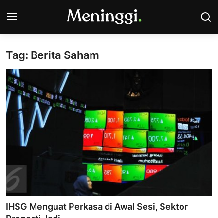
Tag: Berita Saham
Contact
Pasar Saham
Bisnis
Industri
Korporasi
Kripto
Obligasi & Reksadana
IHSG Menguat Perkasa di Awal Sesi, Sektor