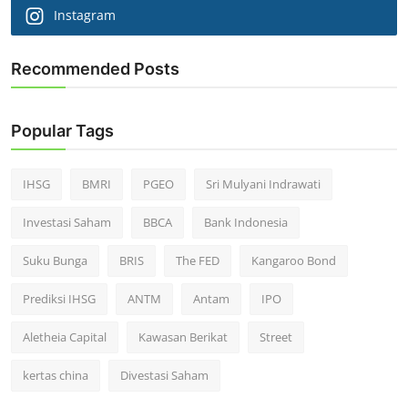
Instagram
Recommended Posts
Popular Tags
IHSG
BMRI
PGEO
Sri Mulyani Indrawati
Investasi Saham
BBCA
Bank Indonesia
Suku Bunga
BRIS
The FED
Kangaroo Bond
Prediksi IHSG
ANTM
Antam
IPO
Aletheia Capital
Kawasan Berikat
Street
kertas china
Divestasi Saham