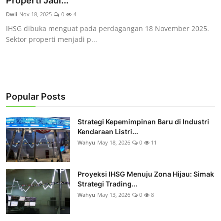
Properti Jadi...
Rekomendasi
Dwii
Nov 18, 2025
0
4
IHSG dibuka menguat pada perdagangan 18 November 2025.
Sektor properti menjadi p...
Popular Posts
Strategi Kepemimpinan Baru di Industri
Kendaraan Listri...
Wahyu
May 18, 2026
0
11
Proyeksi IHSG Menuju Zona Hijau: Simak
Strategi Trading...
Wahyu
May 13, 2026
0
8