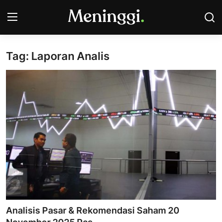
Tag: Laporan Analis
Contact
Pasar Saham
Bisnis
Industri
Korporasi
Kripto
Obligasi & Reksadana
Analisis Pasar & Rekomendasi Saham 20