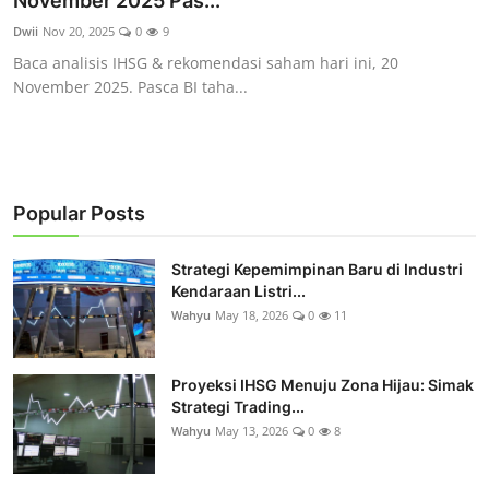
November 2025 Pas...
Rekomendasi
Dwii
Nov 20, 2025
0
9
Baca analisis IHSG & rekomendasi saham hari ini, 20
November 2025. Pasca BI taha...
Popular Posts
Strategi Kepemimpinan Baru di Industri
Kendaraan Listri...
Wahyu
May 18, 2026
0
11
Proyeksi IHSG Menuju Zona Hijau: Simak
Strategi Trading...
Wahyu
May 13, 2026
0
8