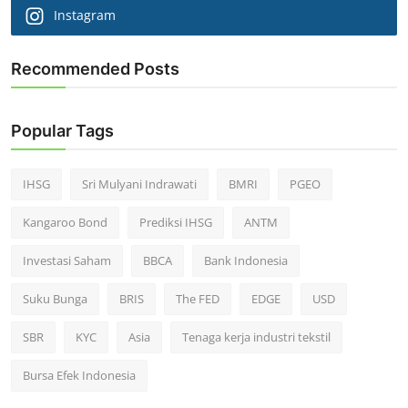
Instagram
Recommended Posts
Popular Tags
IHSG
Sri Mulyani Indrawati
BMRI
PGEO
Kangaroo Bond
Prediksi IHSG
ANTM
Investasi Saham
BBCA
Bank Indonesia
Suku Bunga
BRIS
The FED
EDGE
USD
SBR
KYC
Asia
Tenaga kerja industri tekstil
Bursa Efek Indonesia