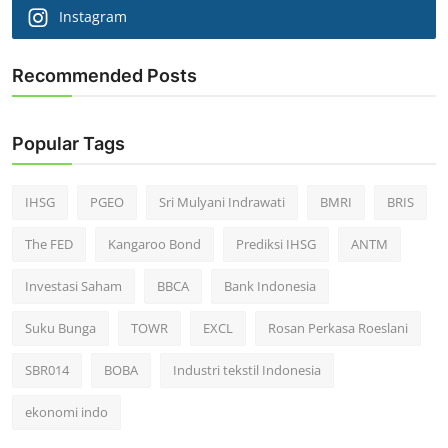
Instagram
Recommended Posts
Popular Tags
IHSG
PGEO
Sri Mulyani Indrawati
BMRI
BRIS
The FED
Kangaroo Bond
Prediksi IHSG
ANTM
Investasi Saham
BBCA
Bank Indonesia
Suku Bunga
TOWR
EXCL
Rosan Perkasa Roeslani
SBR014
BOBA
Industri tekstil Indonesia
ekonomi indo