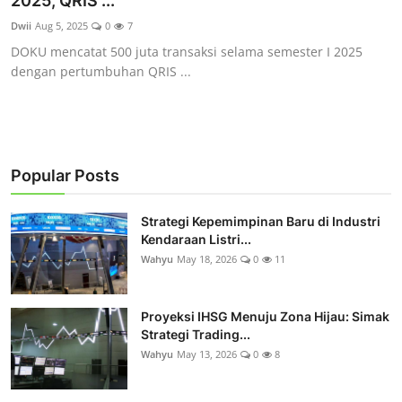
2025, QRIS ...
Rekomendasi
Dwii
Aug 5, 2025
0
7
DOKU mencatat 500 juta transaksi selama semester I 2025
dengan pertumbuhan QRIS ...
Popular Posts
Strategi Kepemimpinan Baru di Industri
Kendaraan Listri...
Wahyu
May 18, 2026
0
11
Proyeksi IHSG Menuju Zona Hijau: Simak
Strategi Trading...
Wahyu
May 13, 2026
0
8