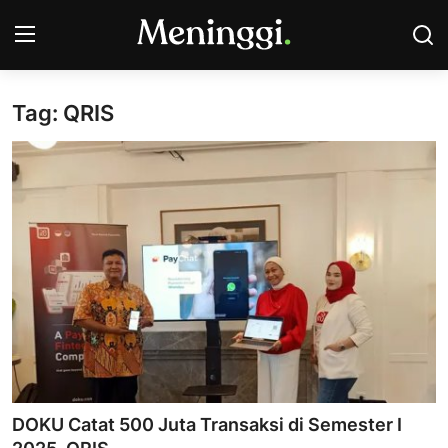
Tag: QRIS
Contact
Pasar Saham
Bisnis
Industri
Korporasi
Kripto
Obligasi & Reksadana
DOKU Catat 500 Juta Transaksi di Semester I