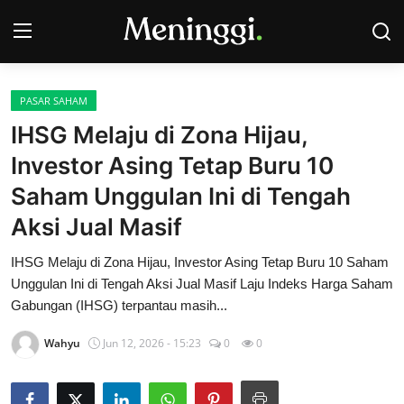
PASAR SAHAM
Contact
IHSG Melaju di Zona Hijau,
Investor Asing Tetap Buru 10
Pasar Saham
Saham Unggulan Ini di Tengah
Bisnis
Aksi Jual Masif
Industri
IHSG Melaju di Zona Hijau, Investor Asing Tetap Buru 10 Saham
Unggulan Ini di Tengah Aksi Jual Masif Laju Indeks Harga Saham
Korporasi
Gabungan (IHSG) terpantau masih...
Kripto
Wahyu
Jun 12, 2026 - 15:23
0
0
Obligasi & Reksadana