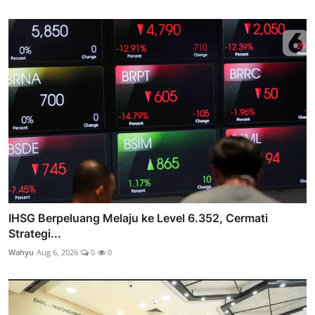
IHSG Berpeluang Melaju ke Level 6.352, Cermati
Strategi...
Wahyu
Aug 6, 2026
0
0