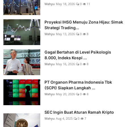
Wahyu
May 18, 2026
0
11
Proyeksi IHSG Menuju Zona Hijau: Simak
Strategi Trading...
Wahyu
May 13, 2026
0
8
Gagal Bertahan di Level Psikologis
8.000, Indeks Kospi ...
Wahyu
May 16, 2026
0
8
PT Organon Pharma Indonesia Tbk
(SCPI) Siapkan Langkah ...
Wahyu
May 20, 2026
0
8
SEC Ingin Buat Aturan Ramah Kripto
Wahyu
Aug 4, 2025
0
7