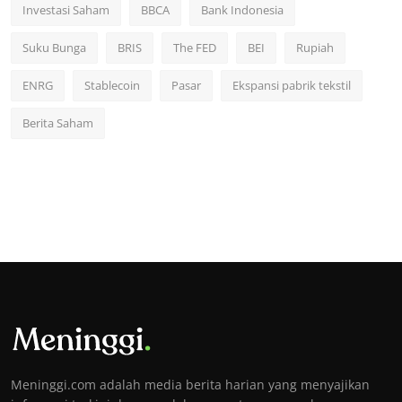
Investasi Saham
BBCA
Bank Indonesia
Suku Bunga
BRIS
The FED
BEI
Rupiah
ENRG
Stablecoin
Pasar
Ekspansi pabrik tekstil
Berita Saham
Meninggi.com adalah media berita harian yang menyajikan