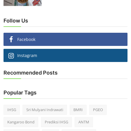
Follow Us
Facebook
Instagram
Recommended Posts
Popular Tags
IHSG
Sri Mulyani Indrawati
BMRI
PGEO
Kangaroo Bond
Prediksi IHSG
ANTM