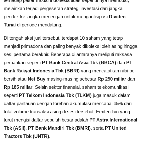
terhadap pasar modal Indonesia tidak sepenuhnya memudar,
melainkan terjadi pergeseran strategi investasi dari jangka
pendek ke jangka menengah untuk mengantisipasi
Dividen
Tunai
di periode mendatang.
Di tengah aksi jual tersebut, terdapat 10 saham yang tetap
menjadi primadona dan paling banyak dikoleksi oleh asing hingga
sesi pertama berakhir. Beberapa di antaranya meliputi raksasa
perbankan seperti
PT Bank Central Asia Tbk (BBCA)
dan
PT
Bank Rakyat Indonesia Tbk (BBRI)
yang mencatatkan nilai beli
bersih atau
Net Buy
masing-masing sebesar
Rp 250 miliar
dan
Rp 185 miliar
. Selain sektor finansial, saham telekomunikasi
seperti
PT Telkom Indonesia Tbk (TLKM)
juga masuk dalam
daftar pantauan dengan torehan akumulasi mencapai
15%
dari
total volume transaksi asing di sesi tersebut. Emiten lain yang
turut mengisi daftar sepuluh besar adalah
PT Astra International
Tbk (ASII)
,
PT Bank Mandiri Tbk (BMRI)
, serta
PT United
Tractors Tbk (UNTR)
.