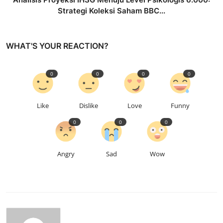
Strategi Koleksi Saham BBC...
WHAT'S YOUR REACTION?
0
0
0
0
Like
Dislike
Love
Funny
0
0
0
Angry
Sad
Wow