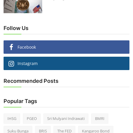
Follow Us
Facebook
Instagram
Recommended Posts
Popular Tags
IHSG
PGEO
Sri Mulyani Indrawati
BMRI
Suku Bunga
BRIS
The FED
Kangaroo Bond