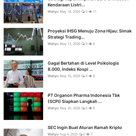
Kendaraan Listri...
Wahyu
May 18, 2026
0
11
Proyeksi IHSG Menuju Zona Hijau: Simak
Strategi Trading...
Wahyu
May 13, 2026
0
8
Gagal Bertahan di Level Psikologis
8.000, Indeks Kospi ...
Wahyu
May 16, 2026
0
8
PT Organon Pharma Indonesia Tbk
(SCPI) Siapkan Langkah ...
Wahyu
May 20, 2026
0
8
SEC Ingin Buat Aturan Ramah Kripto
Wahyu
Aug 4, 2025
0
7