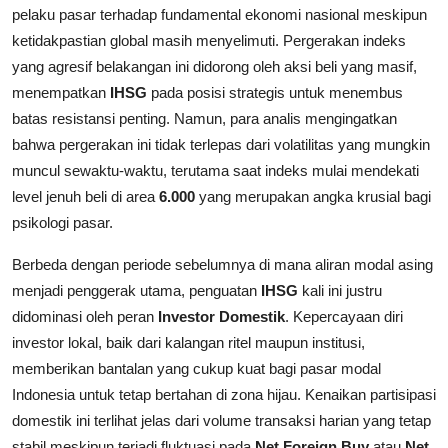
pelaku pasar terhadap fundamental ekonomi nasional meskipun
ketidakpastian global masih menyelimuti. Pergerakan indeks
yang agresif belakangan ini didorong oleh aksi beli yang masif,
menempatkan
IHSG
pada posisi strategis untuk menembus
batas resistansi penting. Namun, para analis mengingatkan
bahwa pergerakan ini tidak terlepas dari volatilitas yang mungkin
muncul sewaktu-waktu, terutama saat indeks mulai mendekati
level jenuh beli di area
6.000
yang merupakan angka krusial bagi
psikologi pasar.
Berbeda dengan periode sebelumnya di mana aliran modal asing
menjadi penggerak utama, penguatan
IHSG
kali ini justru
didominasi oleh peran
Investor Domestik
. Kepercayaan diri
investor lokal, baik dari kalangan ritel maupun institusi,
memberikan bantalan yang cukup kuat bagi pasar modal
Indonesia untuk tetap bertahan di zona hijau. Kenaikan partisipasi
domestik ini terlihat jelas dari volume transaksi harian yang tetap
stabil meskipun terjadi fluktuasi pada
Net Foreign Buy
atau
Net