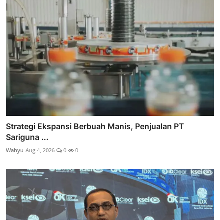
Strategi Ekspansi Berbuah Manis, Penjualan PT
Sariguna ...
Wahyu
Aug 4, 2026
0
0