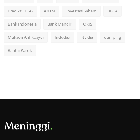
Prediksi IHSG
ANTM
Investasi Saham
BBCA
Bank Indonesia
Bank Mandiri
QRIS
Mukson Arif Rosydi
Indodax
Nvidia
dumping
Rantai Pasok