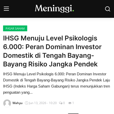
PASAR SAHAM
Contact
IHSG Menuju Level Psikologis
6.000: Peran Dominan Investor
Pasar Saham
Domestik di Tengah Bayang-
Bisnis
Bayang Risiko Jangka Pendek
Industri
IHSG Menuju Level Psikologis 6.000: Peran Dominan Investor
Domestik di Tengah Bayang-Bayang Risiko Jangka Pendek Laju
Korporasi
IHSG (Indeks Harga Saham Gabungan) terus menunjukkan tren
penguatan yang...
Kripto
Wahyu
Jun 13, 2026 - 10:20
0
1
Obligasi & Reksadana