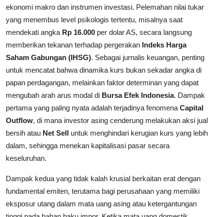
ekonomi makro dan instrumen investasi. Pelemahan nilai tukar
yang menembus level psikologis tertentu, misalnya saat
mendekati angka
Rp 16.000
per dolar AS, secara langsung
memberikan tekanan terhadap pergerakan
Indeks Harga
Saham Gabungan (IHSG)
. Sebagai jurnalis keuangan, penting
untuk mencatat bahwa dinamika kurs bukan sekadar angka di
papan perdagangan, melainkan faktor determinan yang dapat
mengubah arah arus modal di
Bursa Efek Indonesia
. Dampak
pertama yang paling nyata adalah terjadinya fenomena
Capital
Outflow
, di mana investor asing cenderung melakukan aksi jual
bersih atau
Net Sell
untuk menghindari kerugian kurs yang lebih
dalam, sehingga menekan kapitalisasi pasar secara
keseluruhan.
Dampak kedua yang tidak kalah krusial berkaitan erat dengan
fundamental emiten, terutama bagi perusahaan yang memiliki
eksposur utang dalam mata uang asing atau ketergantungan
tinggi pada bahan baku impor. Ketika mata uang domestik