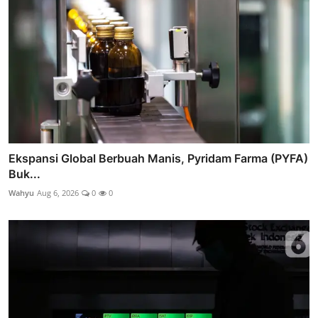
Ekspansi Global Berbuah Manis, Pyridam Farma (PYFA)
Buk...
Wahyu
Aug 6, 2026
0
0