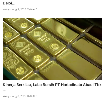
Deloi...
Wahyu
Aug 9, 2026
0
0
Kinerja Berkilau, Laba Bersih PT Hartadinata Abadi Tbk
...
Wahyu
Aug 8, 2026
0
0