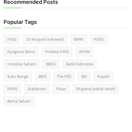
Recommended Posts
Popular Tags
IHSG
Sri Mulyani Indrawati
BMRI
PGEO
Kangaroo Bond
Prediksi IHSG
ANTM
Investasi Saham
BBCA
Bank Indonesia
Suku Bunga
BRIS
The FED
BEI
Rupiah
ENRG
Stablecoin
Pasar
Ekspansi pabrik tekstil
Berita Saham