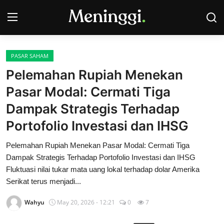
PASAR SAHAM
Contact
Pelemahan Rupiah Menekan
Pasar Modal: Cermati Tiga
Pasar Saham
Dampak Strategis Terhadap
Bisnis
Portofolio Investasi dan IHSG
Industri
Pelemahan Rupiah Menekan Pasar Modal: Cermati Tiga
Dampak Strategis Terhadap Portofolio Investasi dan IHSG
Korporasi
Fluktuasi nilai tukar mata uang lokal terhadap dolar Amerika
Serikat terus menjadi...
Kripto
Wahyu
May 20, 2026 - 12:21
0
7
Obligasi & Reksadana