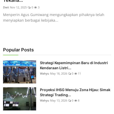
Tekana...
Rekomendasi
Dwii
Nov 12, 2025
0
3
Menperin Agus Gumiwang mengungkapkan pihaknya telah
menyiapkan berbagai kebijaka...
Popular Posts
Strategi Kepemimpinan Baru di Industri
Kendaraan Listri...
Wahyu
May 18, 2026
0
11
Proyeksi IHSG Menuju Zona Hijau: Simak
Strategi Trading...
Wahyu
May 13, 2026
0
8