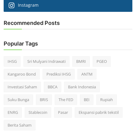
Instagram
Recommended Posts
Popular Tags
IHSG
Sri Mulyani Indrawati
BMRI
PGEO
Kangaroo Bond
Prediksi IHSG
ANTM
Investasi Saham
BBCA
Bank Indonesia
Suku Bunga
BRIS
The FED
BEI
Rupiah
ENRG
Stablecoin
Pasar
Ekspansi pabrik tekstil
Berita Saham