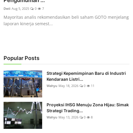
Pengumuman ...
Rekomendasi
Dwii
Aug 5, 2025
0
7
Mayoritas analis rekomendasikan beli saham GOTO menjelang
laporan kinerja semest...
Popular Posts
Strategi Kepemimpinan Baru di Industri
Kendaraan Listri...
Wahyu
May 18, 2026
0
11
Proyeksi IHSG Menuju Zona Hijau: Simak
Strategi Trading...
Wahyu
May 13, 2026
0
8