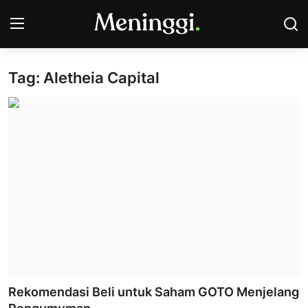
Tag: Aletheia Capital
Contact
Pasar Saham
Bisnis
Industri
Korporasi
Kripto
Obligasi & Reksadana
Rekomendasi Beli untuk Saham GOTO Menjelang