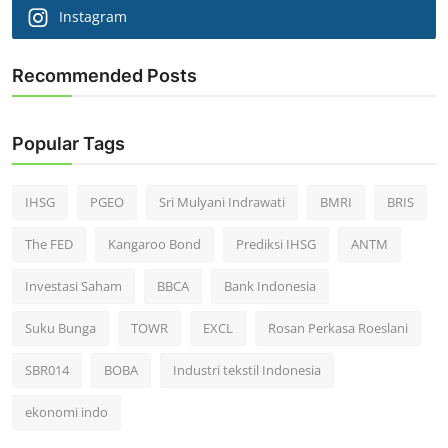
Instagram
Recommended Posts
Popular Tags
IHSG
PGEO
Sri Mulyani Indrawati
BMRI
BRIS
The FED
Kangaroo Bond
Prediksi IHSG
ANTM
Investasi Saham
BBCA
Bank Indonesia
Suku Bunga
TOWR
EXCL
Rosan Perkasa Roeslani
SBR014
BOBA
Industri tekstil Indonesia
ekonomi indo