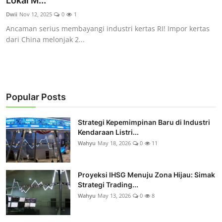
Lokal M...
Rekomendasi
Dwii
Nov 12, 2025
0
1
Ancaman serius membayangi industri kertas RI! Impor kertas
dari China melonjak 2...
Popular Posts
Strategi Kepemimpinan Baru di Industri
Kendaraan Listri...
Wahyu
May 18, 2026
0
11
Proyeksi IHSG Menuju Zona Hijau: Simak
Strategi Trading...
Wahyu
May 13, 2026
0
8