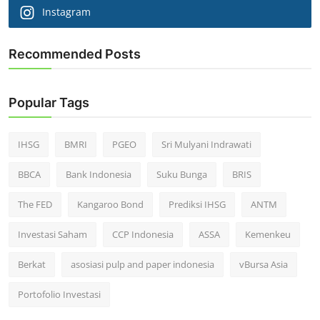
Instagram
Recommended Posts
Popular Tags
IHSG
BMRI
PGEO
Sri Mulyani Indrawati
BBCA
Bank Indonesia
Suku Bunga
BRIS
The FED
Kangaroo Bond
Prediksi IHSG
ANTM
Investasi Saham
CCP Indonesia
ASSA
Kemenkeu
Berkat
asosiasi pulp and paper indonesia
vBursa Asia
Portofolio Investasi