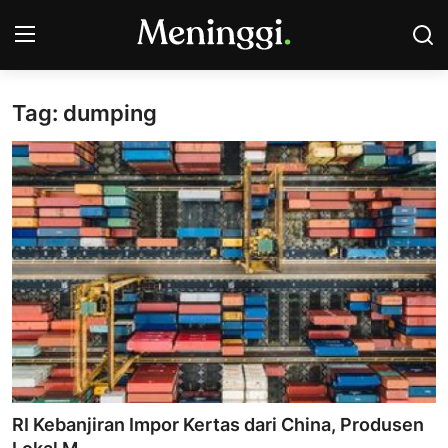
Tag: dumping
Contact
Pasar Saham
Bisnis
Industri
Korporasi
Kripto
Obligasi & Reksadana
RI Kebanjiran Impor Kertas dari China, Produsen