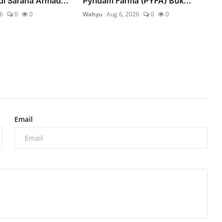
di Sarana Armad...
Pyridam Farma (PYFA) Buk...
6
0
0
Wahyu
Aug 6, 2026
0
0
Email