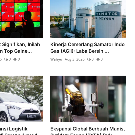
Signifikan, Inilah
Kinerja Cemerlang Samator Indo
 Top Gaine...
Gas (AGII): Laba Bersih ...
6
0
0
Wahyu
Aug 3, 2026
0
0
nsi Logistik
Ekspansi Global Berbuah Manis,