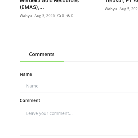
Merdeka Gold Resources
Terukur, PT A
(EMAS),...
Wahyu
Aug 5, 202
Wahyu
Aug 3, 2026
0
0
Comments
Name
Comment