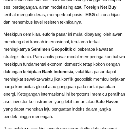
sesi perdagangan, aliran modal asing atau
Foreign Net Buy
terlihat mengalir deras, memperkuat posisi
IHSG
di zona hijau
dan menembus level resisten teknikalnya.
Meskipun demikian, euforia pasar ini mulai dibayangi oleh awan
mendung dari kancah internasional, terutama terkait
meningkatnya
Sentimen Geopolitik
di beberapa kawasan
strategis dunia. Para analis pasar modal memperingatkan bahwa
meskipun fundamental ekonomi domestik tetap kokoh dengan
dukungan kebijakan
Bank Indonesia
, volatilitas pasar dapat
meningkat sewaktu-waktu jika konflik geopolitik memicu lonjakan
harga komoditas global atau gangguan pada rantai pasokan
energi. Ketegangan internasional ini berpotensi memicu peralihan
aset investor ke instrumen yang lebih aman atau
Safe Haven
,
yang dapat menekan laju penguatan indeks dalam jangka
pendek hingga menengah.
Para pelaku pasar kini tengah mencermati rilis data ekonomi