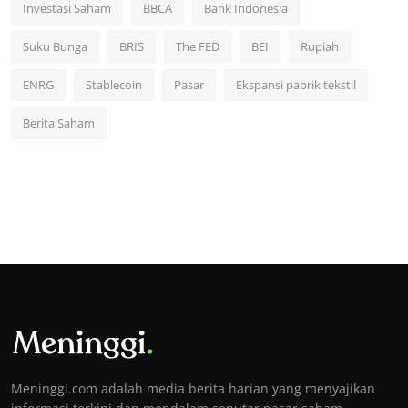
Investasi Saham
BBCA
Bank Indonesia
Suku Bunga
BRIS
The FED
BEI
Rupiah
ENRG
Stablecoin
Pasar
Ekspansi pabrik tekstil
Berita Saham
Meninggi.com adalah media berita harian yang menyajikan