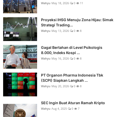
Wahyu
May 18, 2026
0
11
Proyeksi IHSG Menuju Zona Hijau: Simak
Strategi Trading...
Wahyu
May 13, 2026
0
8
Gagal Bertahan di Level Psikologis
8.000, Indeks Kospi ...
Wahyu
May 16, 2026
0
8
PT Organon Pharma Indonesia Tbk
(SCPI) Siapkan Langkah ...
Wahyu
May 20, 2026
0
8
SEC Ingin Buat Aturan Ramah Kripto
Wahyu
Aug 4, 2025
0
7