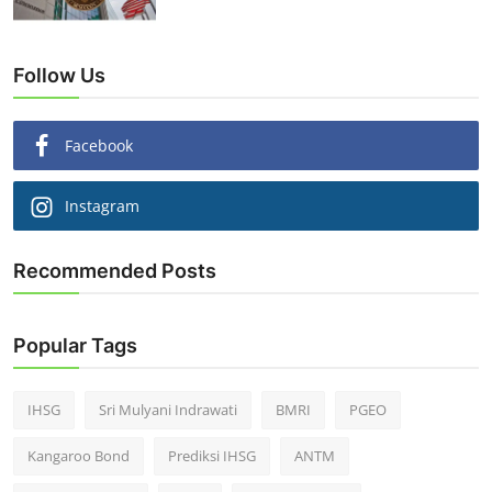
Follow Us
Facebook
Instagram
Recommended Posts
Popular Tags
IHSG
Sri Mulyani Indrawati
BMRI
PGEO
Kangaroo Bond
Prediksi IHSG
ANTM