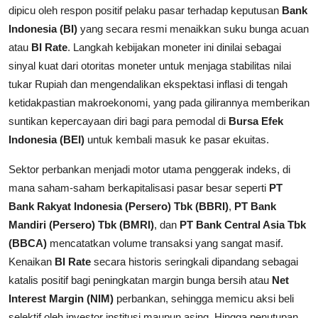
dipicu oleh respon positif pelaku pasar terhadap keputusan
Bank
Indonesia (BI)
yang secara resmi menaikkan suku bunga acuan
atau
BI Rate
. Langkah kebijakan moneter ini dinilai sebagai
sinyal kuat dari otoritas moneter untuk menjaga stabilitas nilai
tukar Rupiah dan mengendalikan ekspektasi inflasi di tengah
ketidakpastian makroekonomi, yang pada gilirannya memberikan
suntikan kepercayaan diri bagi para pemodal di
Bursa Efek
Indonesia (BEI)
untuk kembali masuk ke pasar ekuitas.
Sektor perbankan menjadi motor utama penggerak indeks, di
mana saham-saham berkapitalisasi pasar besar seperti
PT
Bank Rakyat Indonesia (Persero) Tbk (BBRI)
,
PT Bank
Mandiri (Persero) Tbk (BMRI)
, dan
PT Bank Central Asia Tbk
(BBCA)
mencatatkan volume transaksi yang sangat masif.
Kenaikan
BI Rate
secara historis seringkali dipandang sebagai
katalis positif bagi peningkatan margin bunga bersih atau
Net
Interest Margin (NIM)
perbankan, sehingga memicu aksi beli
selektif oleh investor institusi maupun asing. Hingga penutupan