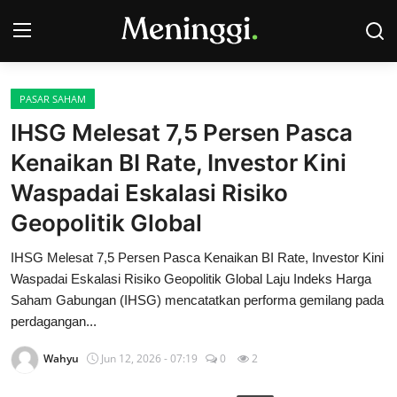
PASAR SAHAM
Contact
IHSG Melesat 7,5 Persen Pasca
Kenaikan BI Rate, Investor Kini
Pasar Saham
Waspadai Eskalasi Risiko
Bisnis
Geopolitik Global
Industri
IHSG Melesat 7,5 Persen Pasca Kenaikan BI Rate, Investor Kini
Waspadai Eskalasi Risiko Geopolitik Global Laju Indeks Harga
Korporasi
Saham Gabungan (IHSG) mencatatkan performa gemilang pada
perdagangan...
Kripto
Wahyu
Jun 12, 2026 - 07:19
0
2
Obligasi & Reksadana