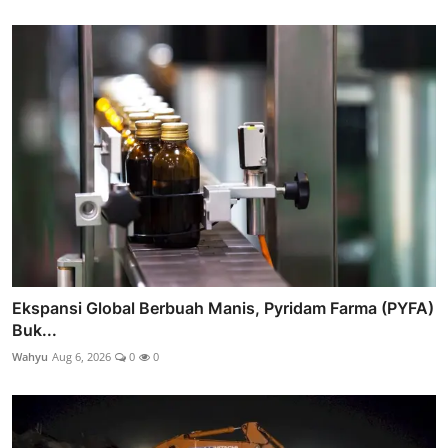
Ekspansi Global Berbuah Manis, Pyridam Farma (PYFA)
Buk...
Wahyu
Aug 6, 2026
0
0