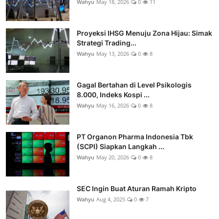
Wahyu
May 18, 2026
0
11
Proyeksi IHSG Menuju Zona Hijau: Simak
Strategi Trading...
Wahyu
May 13, 2026
0
8
Gagal Bertahan di Level Psikologis
8.000, Indeks Kospi ...
Wahyu
May 16, 2026
0
8
PT Organon Pharma Indonesia Tbk
(SCPI) Siapkan Langkah ...
Wahyu
May 20, 2026
0
8
SEC Ingin Buat Aturan Ramah Kripto
Wahyu
Aug 4, 2025
0
7