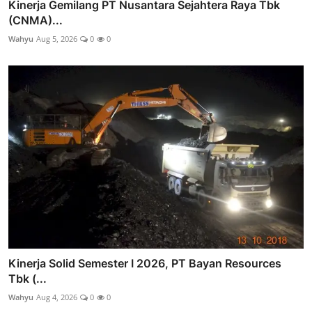
Kinerja Gemilang PT Nusantara Sejahtera Raya Tbk
(CNMA)...
Wahyu
Aug 5, 2026
0
0
Kinerja Solid Semester I 2026, PT Bayan Resources
Tbk (...
Wahyu
Aug 4, 2026
0
0