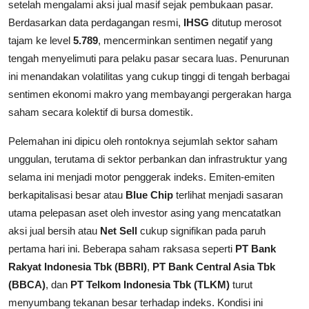
setelah mengalami aksi jual masif sejak pembukaan pasar.
Berdasarkan data perdagangan resmi,
IHSG
ditutup merosot
tajam ke level
5.789
, mencerminkan sentimen negatif yang
tengah menyelimuti para pelaku pasar secara luas. Penurunan
ini menandakan volatilitas yang cukup tinggi di tengah berbagai
sentimen ekonomi makro yang membayangi pergerakan harga
saham secara kolektif di bursa domestik.
Pelemahan ini dipicu oleh rontoknya sejumlah sektor saham
unggulan, terutama di sektor perbankan dan infrastruktur yang
selama ini menjadi motor penggerak indeks. Emiten-emiten
berkapitalisasi besar atau
Blue Chip
terlihat menjadi sasaran
utama pelepasan aset oleh investor asing yang mencatatkan
aksi jual bersih atau
Net Sell
cukup signifikan pada paruh
pertama hari ini. Beberapa saham raksasa seperti
PT Bank
Rakyat Indonesia Tbk (BBRI)
,
PT Bank Central Asia Tbk
(BBCA)
, dan
PT Telkom Indonesia Tbk (TLKM)
turut
menyumbang tekanan besar terhadap indeks. Kondisi ini