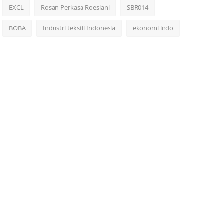
EXCL
Rosan Perkasa Roeslani
SBR014
BOBA
Industri tekstil Indonesia
ekonomi indo