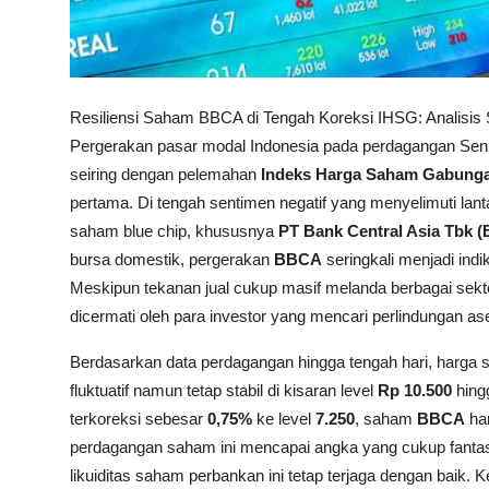
Resiliensi Saham BBCA di Tengah Koreksi IHSG: Analisis
Pergerakan pasar modal Indonesia pada perdagangan Sen
seiring dengan pelemahan
Indeks Harga Saham Gabunga
pertama. Di tengah sentimen negatif yang menyelimuti lanta
saham blue chip, khususnya
PT Bank Central Asia Tbk 
bursa domestik, pergerakan
BBCA
seringkali menjadi ind
Meskipun tekanan jual cukup masif melanda berbagai sek
dicermati oleh para investor yang mencari perlindungan aset 
Berdasarkan data perdagangan hingga tengah hari, harga
fluktuatif namun tetap stabil di kisaran level
Rp 10.500
hing
terkoreksi sebesar
0,75%
ke level
7.250
, saham
BBCA
ha
perdagangan saham ini mencapai angka yang cukup fantas
likuiditas saham perbankan ini tetap terjaga dengan baik. 