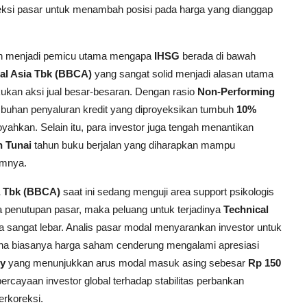
eksi pasar untuk menambah posisi pada harga yang dianggap
piah menjadi pemicu utama mengapa
IHSG
berada di bawah
al Asia Tbk (BBCA)
yang sangat solid menjadi alasan utama
an aksi jual besar-besaran. Dengan rasio
Non-Performing
buhan penyaluran kredit yang diproyeksikan tumbuh
10%
oyahkan. Selain itu, para investor juga tengah menantikan
n Tunai
tahun buku berjalan yang diharapkan mampu
amnya.
a Tbk (BBCA)
saat ini sedang menguji area support psikologis
ga penutupan pasar, maka peluang untuk terjadinya
Technical
 sangat lebar. Analis pasar modal menyarankan investor untuk
na biasanya harga saham cenderung mengalami apresiasi
uy
yang menunjukkan arus modal masuk asing sebesar
Rp 150
rcayaan investor global terhadap stabilitas perbankan
erkoreksi.