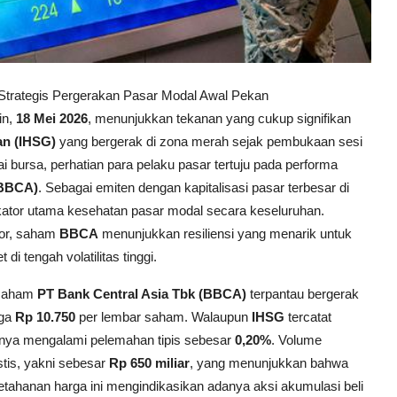
 Strategis Pergerakan Pasar Modal Awal Pekan
in,
18 Mei 2026
, menunjukkan tekanan yang cukup signifikan
n (IHSG)
yang bergerak di zona merah sejak pembukaan sesi
i bursa, perhatian para pelaku pasar tertuju pada performa
(BBCA)
. Sebagai emiten dengan kapitalisasi pasar terbesar di
ikator utama kesehatan pasar modal secara keseluruhan.
tor, saham
BBCA
menunjukkan resiliensi yang menarik untuk
di tengah volatilitas tinggi.
 saham
PT Bank Central Asia Tbk (BBCA)
terpantau bergerak
ga
Rp 10.750
per lembar saham. Walaupun
IHSG
tercatat
nya mengalami pelemahan tipis sebesar
0,20%
. Volume
tis, yakni sebesar
Rp 650 miliar
, yang menunjukkan bahwa
Ketahanan harga ini mengindikasikan adanya aksi akumulasi beli