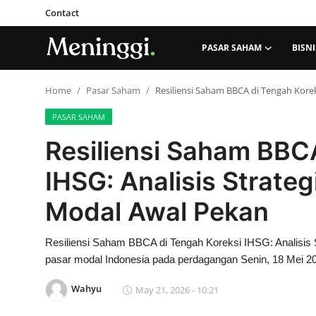
Contact
PASAR SAHAM
BISNI
Contact
Home
Pasar Saham
Resiliensi Saham BBCA di Tengah Korek
PASAR SAHAM
Pasar Saham
Resiliensi Saham BBC
Bisnis
IHSG: Analisis Strate
Industri
Modal Awal Pekan
Korporasi
Resiliensi Saham BBCA di Tengah Koreksi IHSG: Analisis
pasar modal Indonesia pada perdagangan Senin, 18 Mei 2
Kripto
Wahyu
May 21, 2026 - 10:21
Obligasi & Reksadana