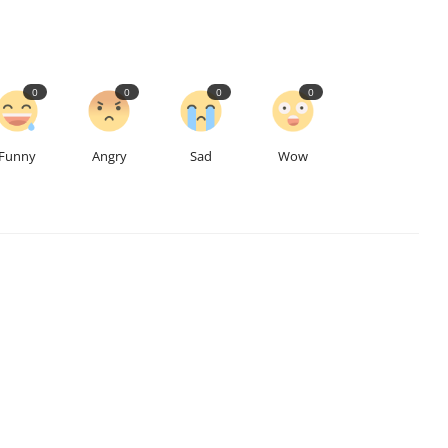
0
0
0
0
Funny
Angry
Sad
Wow