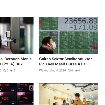
al Berbuah Manis,
Gairah Sektor Semikonduktor
 (PYFA) Buk...
Picu Reli Masif Bursa Asia:...
6
0
0
Wahyu
Aug 4, 2026
0
0