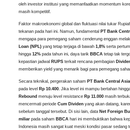
oleh investor institusi yang memanfaatkan momentum kor
masih kompetitif.
Faktor makroekonomi global dan fluktuasi nilai tukar Ru
tekanan pada hari ini. Namun, fundamental
PT Bank Centr
mengapa para pemegang saham cenderung enggan melakuk
Loan (NPL)
yang tetap terjaga di bawah
1,8%
serta pertum
hingga
12%
pada tahun ini, daya tarik
BBCA
tetap tak terg
kepastian jadwal
RUPS
terkait rencana pembagian
Divide
memberikan yield yang menarik bagi para pemegang sah
Secara teknikal, pergerakan saham
PT Bank Central Asi
pada level
Rp 10.400
. Jika level ini mampu bertahan hing
Rebound
menuju level resistance
Rp 11.000
masih terbuka
mencermati periode
Cum Dividen
yang akan datang, kare
sebelum tanggal tersebut. Di sisi lain, data
Net Foreign B
miliar
pada saham
BBCA
hari ini membuktikan bahwa kepe
Indonesia masih sangat kuat meski kondisi pasar sedang t