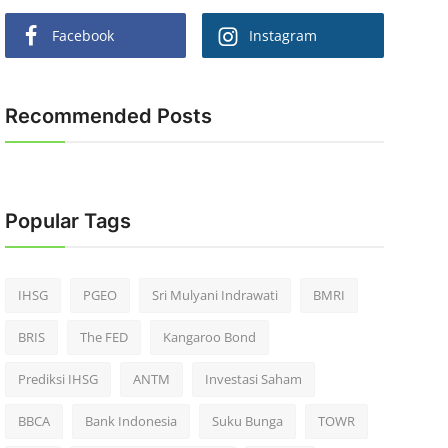
Facebook
Instagram
Recommended Posts
Popular Tags
IHSG
PGEO
Sri Mulyani Indrawati
BMRI
BRIS
The FED
Kangaroo Bond
Prediksi IHSG
ANTM
Investasi Saham
BBCA
Bank Indonesia
Suku Bunga
TOWR