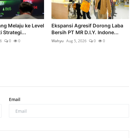
ng Melaju ke Level
Ekspansi Agresif Dorong Laba
 Strategi...
Bersih PT MR D.I.Y. Indone...
6
0
0
Wahyu
Aug 5, 2026
0
0
Email