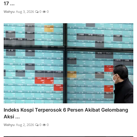
17 ...
Wahyu
Aug 3, 2026
0
0
Indeks Kospi Terperosok 6 Persen Akibat Gelombang
Aksi ...
Wahyu
Aug 2, 2026
0
0