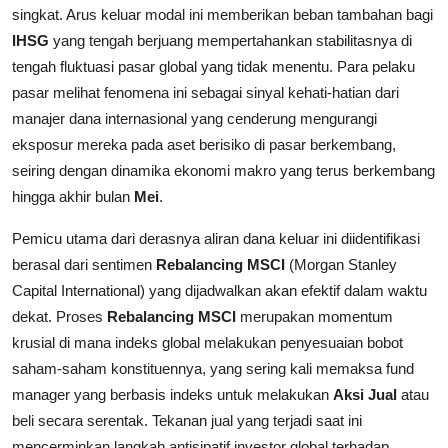
singkat. Arus keluar modal ini memberikan beban tambahan bagi
IHSG
yang tengah berjuang mempertahankan stabilitasnya di
tengah fluktuasi pasar global yang tidak menentu. Para pelaku
pasar melihat fenomena ini sebagai sinyal kehati-hatian dari
manajer dana internasional yang cenderung mengurangi
eksposur mereka pada aset berisiko di pasar berkembang,
seiring dengan dinamika ekonomi makro yang terus berkembang
hingga akhir bulan
Mei
.
Pemicu utama dari derasnya aliran dana keluar ini diidentifikasi
berasal dari sentimen
Rebalancing MSCI
(Morgan Stanley
Capital International) yang dijadwalkan akan efektif dalam waktu
dekat. Proses
Rebalancing MSCI
merupakan momentum
krusial di mana indeks global melakukan penyesuaian bobot
saham-saham konstituennya, yang sering kali memaksa fund
manager yang berbasis indeks untuk melakukan
Aksi Jual
atau
beli secara serentak. Tekanan jual yang terjadi saat ini
mencerminkan langkah antisipatif investor global terhadap