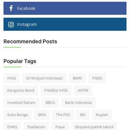
Facebook
Instagram
Recommended Posts
Popular Tags
IHSG
Sri Mulyani Indrawati
BMRI
PGEO
Kangaroo Bond
Prediksi IHSG
ANTM
Investasi Saham
BBCA
Bank Indonesia
Suku Bunga
BRIS
The FED
BEI
Rupiah
ENRG
Stablecoin
Pasar
Ekspansi pabrik tekstil