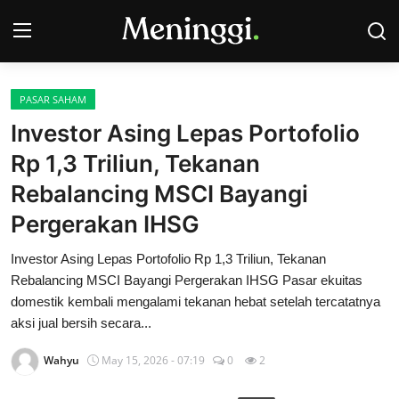
PASAR SAHAM
Contact
Investor Asing Lepas Portofolio
Rp 1,3 Triliun, Tekanan
Pasar Saham
Rebalancing MSCI Bayangi
Bisnis
Pergerakan IHSG
Industri
Investor Asing Lepas Portofolio Rp 1,3 Triliun, Tekanan
Rebalancing MSCI Bayangi Pergerakan IHSG Pasar ekuitas
Korporasi
domestik kembali mengalami tekanan hebat setelah tercatatnya
aksi jual bersih secara...
Kripto
Wahyu
May 15, 2026 - 07:19
0
2
Obligasi & Reksadana