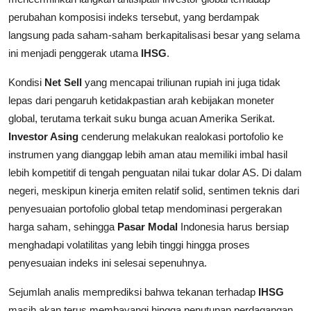
perubahan komposisi indeks tersebut, yang berdampak
langsung pada saham-saham berkapitalisasi besar yang selama
ini menjadi penggerak utama
IHSG
.
Kondisi
Net Sell
yang mencapai triliunan rupiah ini juga tidak
lepas dari pengaruh ketidakpastian arah kebijakan moneter
global, terutama terkait suku bunga acuan Amerika Serikat.
Investor Asing
cenderung melakukan realokasi portofolio ke
instrumen yang dianggap lebih aman atau memiliki imbal hasil
lebih kompetitif di tengah penguatan nilai tukar dolar AS. Di dalam
negeri, meskipun kinerja emiten relatif solid, sentimen teknis dari
penyesuaian portofolio global tetap mendominasi pergerakan
harga saham, sehingga
Pasar Modal
Indonesia harus bersiap
menghadapi volatilitas yang lebih tinggi hingga proses
penyesuaian indeks ini selesai sepenuhnya.
Sejumlah analis memprediksi bahwa tekanan terhadap
IHSG
masih akan terus membayangi hingga penutupan perdagangan