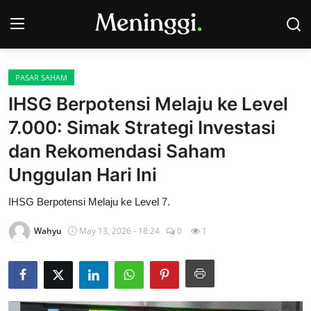
PASAR SAHAM
Contact
IHSG Berpotensi Melaju ke Level
7.000: Simak Strategi Investasi
Pasar Saham
dan Rekomendasi Saham
Bisnis
Unggulan Hari Ini
Industri
IHSG Berpotensi Melaju ke Level 7.
Korporasi
Wahyu
May 13, 2026 - 18:24
0
1
Kripto
Obligasi & Reksadana