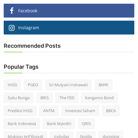
Facebook
Instagram
Recommended Posts
Popular Tags
IHSG
PGEO
Sri Mulyani Indrawati
BMRI
Suku Bunga
BRIS
The FED
Kangaroo Bond
Prediksi IHSG
ANTM
Investasi Saham
BBCA
Bank Indonesia
Bank Mandiri
QRIS
Mukson Arif Rosydi
Indodax
Nvidia
dumping